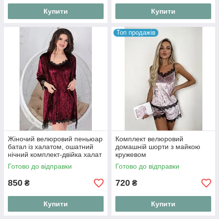
Купити
Купити
Топ продажів
Жіночий велюровий пеньюар
Комплект велюровий
батал із халатом, ошатний
домашній шорти з майкою
нічний комплект-двійка халат
кружевом
і нічна сорочка з м'якого
Готово до відправки
Готово до відправки
оксамиту "Velvet Night"
850
720
₴
₴
Купити
Купити