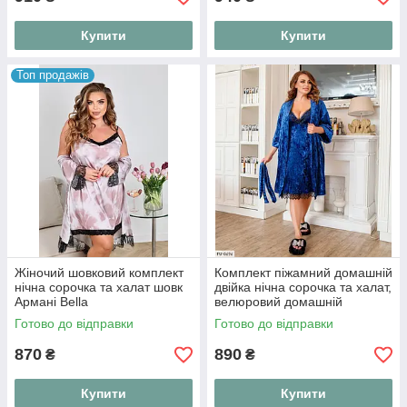
Купити
Купити
Топ продажів
Жіночий шовковий комплект
Комплект піжамний домашній
нічна сорочка та халат шовк
двійка нічна сорочка та халат,
Армані Bella
велюровий домашній
комплект
Готово до відправки
Готово до відправки
870
890
₴
₴
Купити
Купити