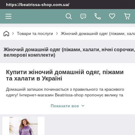
https://beatrissa-shop.com.ua/
Товари та послуги
Жіночий домашній одяг (піжами, хала
Жіночий домашній одяг (піжами, халати, нічні сорочки,
велюрові комплекти)
Купити жіночий домашній одяг, піжами
та халати в Україні
Домашній затишок починається з правильного та красивого
одягу! Інтернет-магазин Beatrissa-shop пропонує велику та
ніжну колекцію жіночого домашнього одягу, в якому ви будете
Показати все
виглядати привабливо та почуватися максимально
розслаблено. У нашому каталозі представлені стильні
домашні піжами з брюками чи шортами, елегантні нічні
сорочки, затишні халати на запах, а також готові комплекти-
трійки, які стануть чудовим подарунком для себе чи близьких.