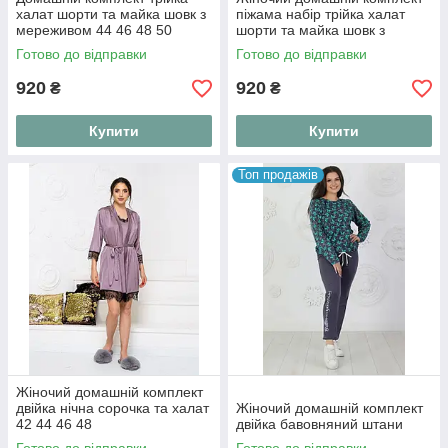
халат шорти та майка шовк з
піжама набір трійка халат
мереживом 44 46 48 50
шорти та майка шовк з
мереживом. Домашній
Готово до відправки
Готово до відправки
костюм комплект шовковий
920
920
₴
₴
Купити
Купити
Топ продажів
Жіночий домашній комплект
двійка нічна сорочка та халат
Жіночий домашній комплект
42 44 46 48
двійка бавовняний штани