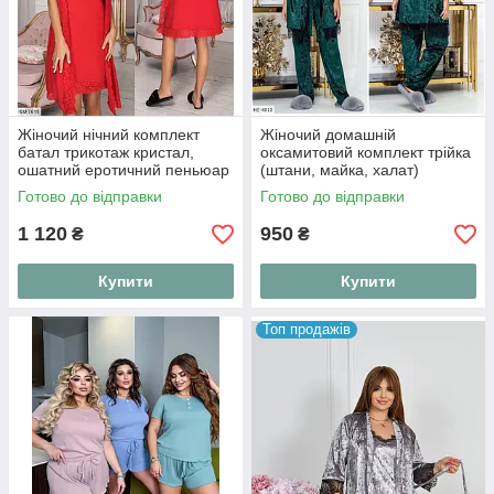
Жіночий нічний комплект
Жіночий домашній
батал трикотаж кристал,
оксамитовий комплект трійка
ошатний еротичний пеньюар
(штани, майка, халат)
із халатом та мереживом
розміри: 48, 50
Готово до відправки
Готово до відправки
великих розмірів "Amour
Lace"
1 120
950
₴
₴
Купити
Купити
Топ продажів