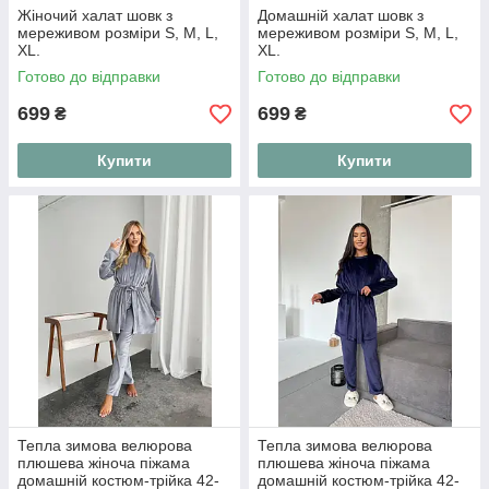
Жіночий халат шовк з
Домашній халат шовк з
мереживом розміри S, M, L,
мереживом розміри S, M, L,
XL.
XL.
Готово до відправки
Готово до відправки
699
699
₴
₴
Купити
Купити
Тепла зимова велюрова
Тепла зимова велюрова
плюшева жіноча піжама
плюшева жіноча піжама
домашній костюм-трійка 42-
домашній костюм-трійка 42-