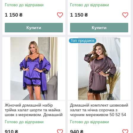
44; 46-48; 50-52
44; 46-48; 50-52
Готово до відправки
Готово до відправки
1 150
1 150
₴
₴
Купити
Купити
Топ продажів
Жіночий домашній набір
Домашній комплект шовковий
трійка халат шорти та майка
халат та нічна сорочка з
шовк з мереживом. Домашній
чорним мереживом 50 52 54
костюм комплект шовковий
56
Готово до відправки
Готово до відправки
910
940
₴
₴