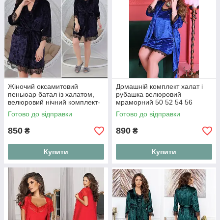
Жіночий оксамитовий
Домашній комплект халат і
пеньюар батал із халатом,
рубашка велюровий
велюровий нічний комплект-
мраморний 50 52 54 56
двійка халат і нічна сорочка
Готово до відправки
Готово до відправки
"Velvet Night", розміри 50-56
850
890
₴
₴
Купити
Купити