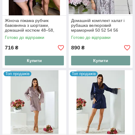
Жіноча піжама рубчик
Домашній комплект халат і
бавовняна з шортами,
рубашка велюровий
домашній костюм 48–58,
мраморний 50 52 54 56
футболка і шорти
Готово до відправки
Готово до відправки
716
890
₴
₴
Купити
Купити
Топ продажів
Топ продажів