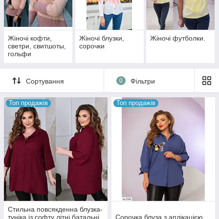
Оплату принимаем на карту Приват Банка.
График отправки - 5 дней в неделю кроме пятницы и
воскресенья
Жіночі кофти,
Жіночі блузки,
Жіночі футболки.
светри, свитшоты,
сорочки
Укрпочта отправка 2 раза в неделю.
гольфи
Номера посылок высылаем в смс.
Сортування
0
Фільтри
ФЕЙСБУК
https://www.facebook.com/beatrissashop.com.ua/
INSTAGRAM Anna_Beatrissa
Топ продажів
Топ продажів
Детальніше про співпрацю Дроппшипинг ви ознайомитеся в
розділі
https://beatrissa-shop.com.ua/a339024-dropshipping-
klientam.html
Стильна повсякденна блузка-
туніка із софту літні батальні
Сорочка блуза з аплікацією