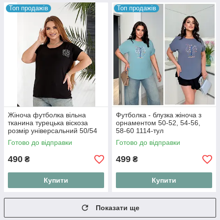
Топ продажів
Топ продажів
Жіноча футболка вільна
Футболка - блузка жіноча з
тканина турецька віскоза
орнаментом 50-52, 54-56,
розмір універсальний 50/54
58-60 1114-тул
Готово до відправки
Готово до відправки
490
499
₴
₴
Купити
Купити
Показати ще