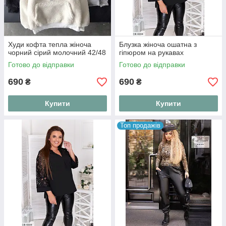
Худи кофта тепла жіноча
Блузка жіноча ошатна з
чорний сірий молочний 42/48
гіпюром на рукавах
Готово до відправки
Готово до відправки
690
690
₴
₴
Купити
Купити
Топ продажів