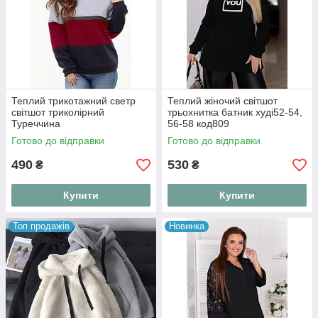
Теплий трикотажний светр
Теплий жіночий світшот
світшот триколірний
трьохнитка батник худі52-54,
Туреччина
56-58 код809
Готово до відправки
Готово до відправки
490
530
₴
₴
Купити
Купити
Топ продажів
Новинка