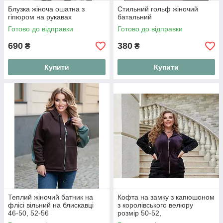
Блузка жіноча ошатна з
Стильний гольф жіночий
гіпюром на рукавах
батальний
Готово до відправки
Готово до відправки
690
380
₴
₴
Купити
Купити
Теплий жіночий батник на
Кофта на замку з капюшоном
флісі вільний на блискавці
з королівського велюру
46-50, 52-56
розмір 50-52,