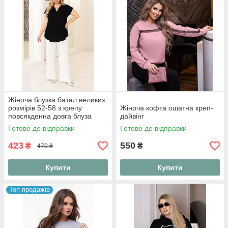
Жіноча блузка батал великих
розмірів 52-58 з крепу
Жіноча кофта ошатна креп-
повсякденна довга блуза
дайвінг
жіноча
Готово до відправки
Готово до відправки
423
550
₴
₴
470 ₴
Купити
Купити
Топ продажів