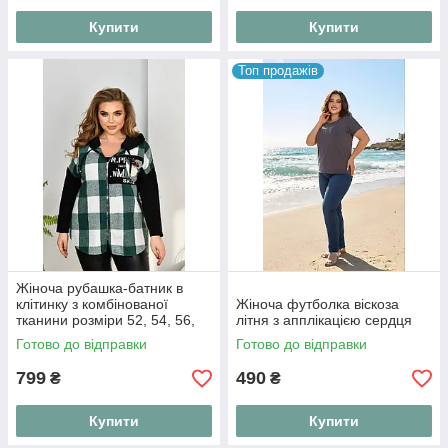
Купити
Купити
Топ продажів
Жіноча рубашка-батник в
клітинку з комбінованої
Жіноча футболка віскоза
тканини розміри 52, 54, 56,
літня з апплікацією сердця
58 (№1282)
Готово до відправки
Готово до відправки
799
490
₴
₴
Купити
Купити