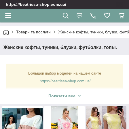
https://beatrissa-shop.com.ua/
Товари та послуги
Женские кофты, туники, блузки, футб
Женские кофты, туники, блузки, футболки, топы.
Большой выбор моделей на нашем сайте
https://beatrissa-shop.com.ua/
Показати все
Оформить заказ на сайте ЛЕГКО ► Жмите «Купить» и
товар отправится в корзину!
Заполните данные покупателя.
Если какие то данные были пропущены при заполнении,
менеджер свяжется с вами.