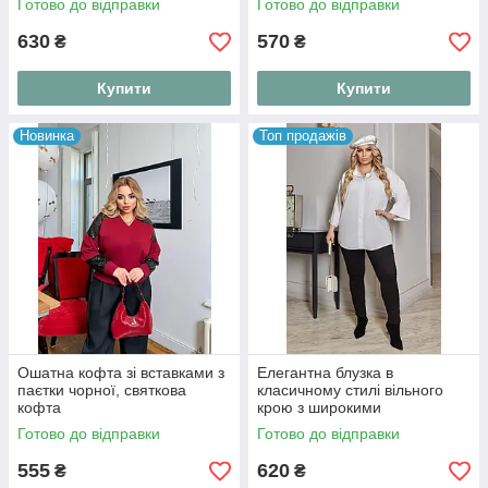
Готово до відправки
Готово до відправки
630
570
₴
₴
Купити
Купити
Новинка
Топ продажів
Ошатна кофта зі вставками з
Елегантна блузка в
паєтки чорної, святкова
класичному стилі вільного
кофта
крою з широкими
укороченими рукавами
Готово до відправки
Готово до відправки
555
620
₴
₴