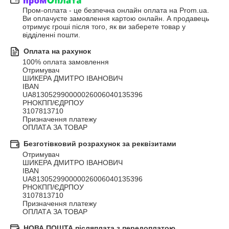
Пром-оплата - це безпечна онлайн оплата на Prom.ua. 
Ви оплачуєте замовлення картою онлайн. А продавець 
отримує гроші після того, як ви заберете товар у 
відділенні пошти.
Оплата на рахунок
100% оплата замовлення

Отримувач

ШИКЕРА ДМИТРО ІВАНОВИЧ

IBAN

UA813052990000026006040135396

РНОКПП/ЄДРПОУ

3107813710

Призначення платежу

ОПЛАТА ЗА ТОВАР
Безготівковий розрахунок за реквізитами
Отримувач

ШИКЕРА ДМИТРО ІВАНОВИЧ

IBAN

UA813052990000026006040135396

РНОКПП/ЄДРПОУ

3107813710

Призначення платежу

ОПЛАТА ЗА ТОВАР
НОВА ПОШТА післяплата з передоплатою