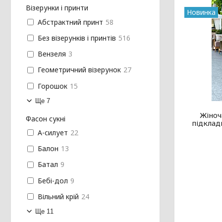
Візерунки і принти
Новинка
Абстрактний принт
58
Без візерунків і принтів
516
Вензеля
3
Геометричний візерунок
27
Горошок
15
Ще 7
Жіноч
Фасон сукні
підклад
А-силует
22
Балон
13
Батал
9
Бебі-дол
9
Вільний крій
24
Ще 11