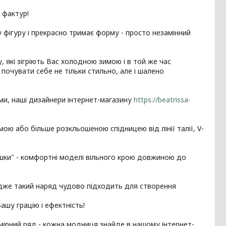
х фактур!
 фігуру і прекрасно тримає форму - просто незамінний
, які зігріють Вас холодною зимою і в той же час
почувати себе не тільки стильно, але і шалено
ми, наші дизайнери інтернет-магазину
https://beatrissa-
ямою або більше розкльошеною спідницею від лінії талії, V-
-мішки" - комфортні моделі вільного крою довжиною до
 адже такий наряд чудово підходить для створення
ашу грацію і ефектність!
змірний ряд - кожна модниця знайде в нашому інтернет-