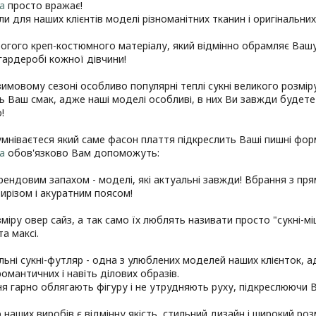
a
просто вражає!
ли для наших клієнтів моделі різноманітних тканин і оригінальни
рогого креп-костюмного матеріалу, який відмінно обрамляє Вашу
гардеробі кожної дівчини!
зимовому сезоні особливо популярні теплі сукні великого розміру
ь Ваш смак, адже наші моделі особливі, в них Ви завжди будете 
!
мніваєтеся який саме фасон плаття підкреслить Ваші пишні фор
a
обов'язково Вам допоможуть:
 трендовим запахом - моделі, які актуальні завжди! Вбрання з пр
ирізом і акуратним поясом!
озміру овер сайз, а так само їх люблять називати просто "сукні
та максі.
альні сукні-футляр - одна з улюблених моделей наших клієнток,
романтичних і навіть ділових образів.
ня гарно облягають фігуру і не утрудняють руху, підкреслюючи В
наших виробів є відмінну якість, стильний дизайн і широкий ро