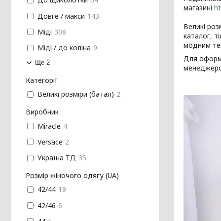
магазині
ht
Довге / макси
143
Великі роз
Міді
308
каталог, т
модним те
Міді / до коліна
9
Для оформл
Ще 2
менеджеро
Категорії
Великі розміри (батал)
2
Виробник
Miracle
4
Versace
2
Україна ТД
35
Розмір жіночого одягу (UA)
42/44
19
42/46
6