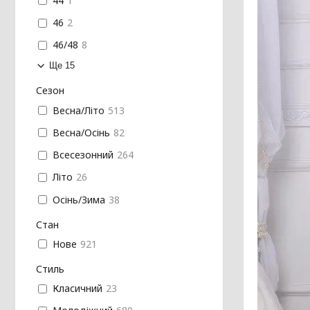
44
1
46
2
46/48
8
Ще 15
Сезон
Весна/Літо
513
Весна/Осінь
82
Всесезонний
264
Літо
26
Осінь/Зима
38
Стан
Нове
921
Стиль
Класичний
23