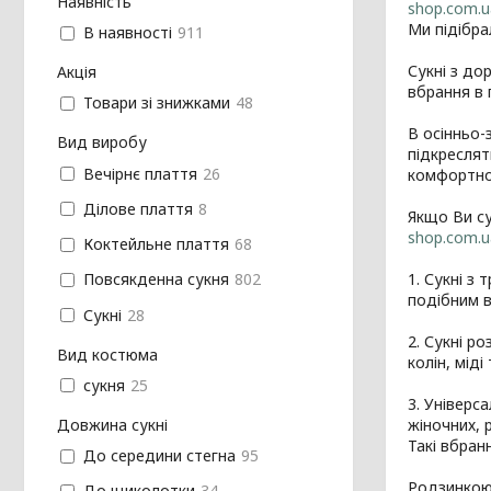
Наявність
shop.com.u
Ми підібра
В наявності
911
Сукні з до
Акція
вбрання в 
Товари зі знижками
48
В осінньо-
Вид виробу
підкреслят
Вечірнє плаття
26
комфортно
Ділове плаття
8
Якщо Ви су
shop.com.u
Коктейльне плаття
68
1. Сукні з
Повсякденна сукня
802
подібним в
Сукні
28
2. Сукні р
Вид костюма
колін, міді 
сукня
25
3. Універс
Довжина сукні
жіночних, 
Такі вбран
До середини стегна
95
Родзинкою 
До щиколотки
34