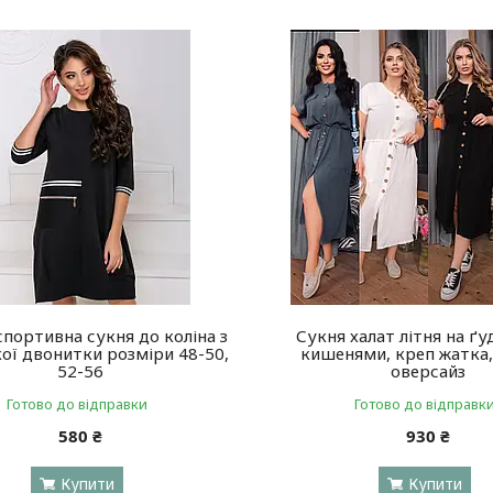
спортивна сукня до коліна з
Сукня халат літня на ґу
ої двонитки розміри 48-50,
кишенями, креп жатка,
52-56
оверсайз
Готово до відправки
Готово до відправк
580 ₴
930 ₴
Купити
Купити