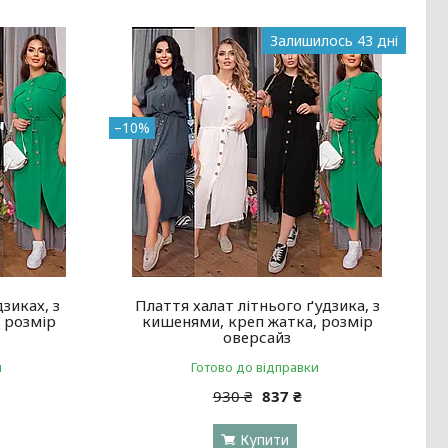
Залишилось 43 дні
–10%
дзиках, з
Плаття халат літнього ґудзика, з
 розмір
кишенями, креп жатка, розмір
оверсайз
и
Готово до відправки
930 ₴
837 ₴
Купити