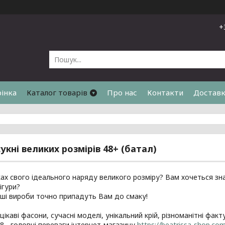
+
рінка
Каталог товарів
Про нас
Контакти
Доставк
я
укні великих розмірів 48+ (батал)
ах свого ідеального наряду великого розміру? Вам хочеться знай
ігури?
ші вироби точно припадуть Вам до смаку!
і цікаві фасони, сучасні моделі, унікальний крій, різноманітні фа
68 - головні переваги інтернет-магазину
https://beatrissa-shop.co