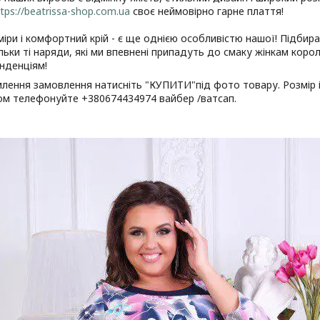
tps://beatrissa-shop.com.ua
своє неймовірно гарне плаття!
міри і комфортний крій - є ще однією особливістю нашої! Підбир
ільки ті наряди, які ми впевнені припадуть до смаку жінкам корол
нденціям!
ення замовлення натисніть "КУПИТИ"під фото товару. Розмір і к
м телефонуйте +380674434974 вайбер /ватсап.