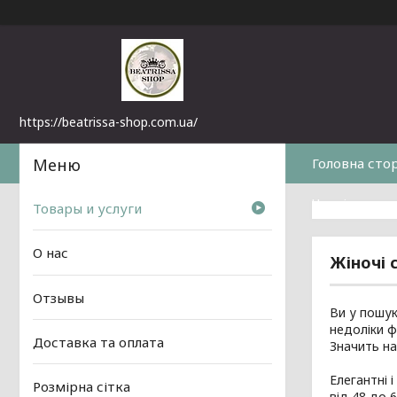
https://beatrissa-shop.com.ua/
Головна сто
Часті питанн
Товары и услуги
О нас
Жіночі с
Отзывы
Ви у пошук
недоліки ф
Доставка та оплата
Значить на
Елегантні 
Розмірна сітка
від 48 до 