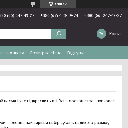
Кошик
380 (66) 247-49-27
+380 (67) 443-49-74
+380 (66) 247-49-27
Кошик
а та оплата
Розмірна сітка
Відгуки
ти сукні яке підкреслить всі Ваші достоїнства і приховає
ктури і головне найширший вибір суконь великого розміру
m.ua
!