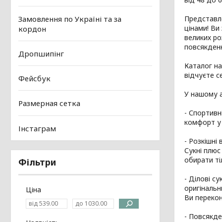
Представле
Замовлення по Україні та за
цінами! Ви
кордон
великих ро
повсякденн
Дропшипінг
Каталог на
відчуєте с
Фейсбук
У нашому а
Размерная сетка
- Спортивн
комфорт у
Інстаграм
- Розкішні 
Сукні плюс
обирати ті
Фільтри
- Ділові с
оригінальн
Ціна
Ви перекон
- Повсякде