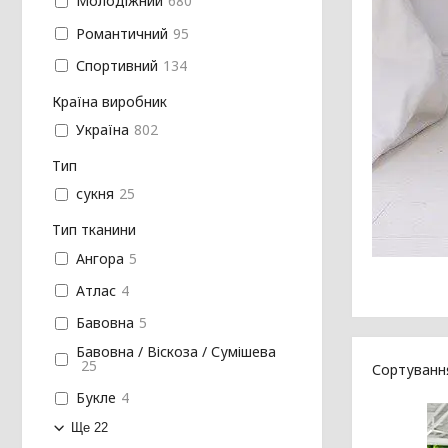
Молодіжний
680
Романтичний
95
Спортивний
134
Країна виробник
Україна
802
Тип
сукня
25
Тип тканини
Ангора
5
Атлас
4
Бавовна
5
Бавовна / Віскоза / Сумішева
25
Букле
4
Ще 22