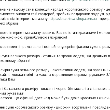
на на нашому сайті колекція нарядів королівського розміру - ц
 зможете оновити свій гардероб, зробити подарунок подрузі, рід
змірів від інтернет-магазину
https://beatrissa-shop.com.ua
- прекр
их образів!
шого інтернет-магазину вразить Вас по істині красивими і моло
ебе жіночною, привабливою і яскравою!
сортименті представлені всі найпопулярніші фасони суконь розмі
і сукні великого розміру - стильні та зручні моделі, які ідеально
 кожному вбранні!
вечірні сукні великого розміру - ексклюзивні моделі, які вразять 
 сайз в довжині міді та максі, з мереживним верхом і рукавами 
льки Вам!
укні батального розміру - класичні чорно-білі моделі з спіднице
ими рукавами!
аєтеся, що офісний дрес-код може бути дуже красивим і жіноч
нні сукні королівського розміру - широкий асортимент повсякден