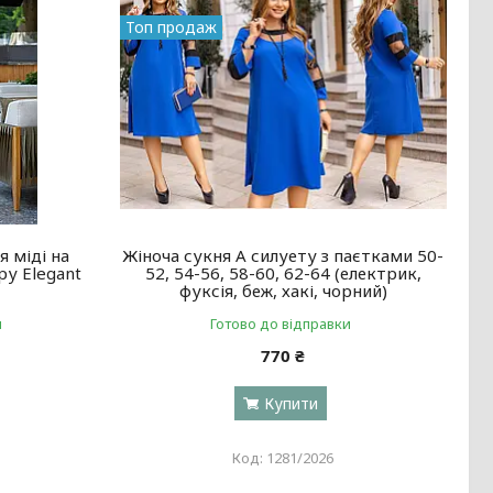
Топ продаж
 міді на
Жіноча сукня А силуету з паєтками 50-
ру Elegant
52, 54-56, 58-60, 62-64 (електрик,
фуксія, беж, хакі, чорний)
и
Готово до відправки
770 ₴
Купити
1281/2026