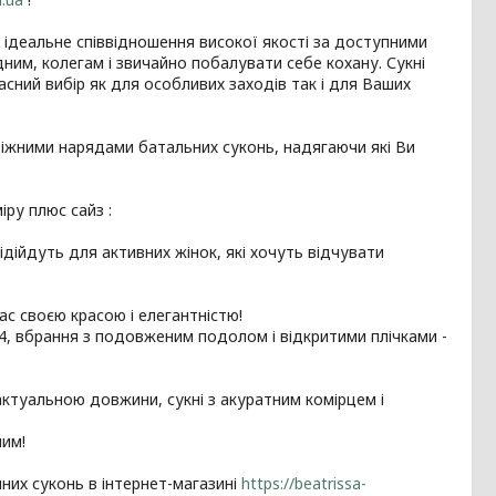
е ідеальне співвідношення високої якості за доступними
ним, колегам і звичайно побалувати себе кохану. Сукні
асний вибір як для особливих заходів так і для Ваших
діжними нарядами батальних суконь, надягаючи які Ви
ру плюс сайз :
 підійдуть для активних жінок, які хочуть відчувати
Вас своєю красою і елегантністю!
3/4, вбрання з подовженим подолом і відкритими плічками -
ю актуальною довжини, сукні з акуратним комірцем і
ним!
них суконь в інтернет-магазині
https://beatrissa-