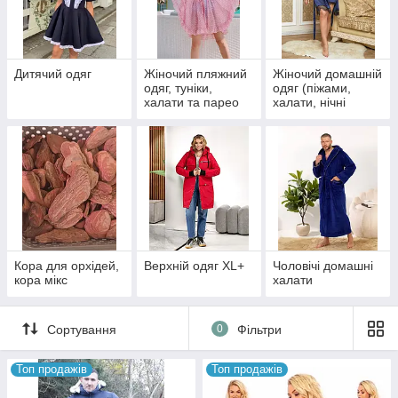
Дитячий одяг
Жіночий пляжний
Жіночий домашній
одяг, туніки,
одяг (піжами,
халати та парео
халати, нічні
сорочки, велюрові
комплекти)
Кора для орхідей,
Верхній одяг XL+
Чоловічі домашні
кора мікс
халати
Сортування
0
Фільтри
Топ продажів
Топ продажів