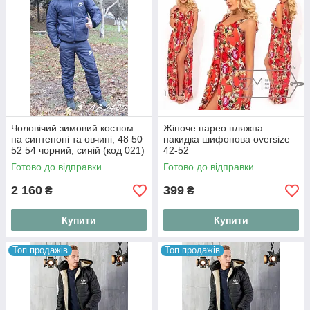
Чоловічий зимовий костюм
Жіноче парео пляжна
на синтепоні та овчині, 48 50
накидка шифонова oversize
52 54 чорний, синій (код 021)
42-52
Готово до відправки
Готово до відправки
2 160
399
₴
₴
Купити
Купити
Топ продажів
Топ продажів