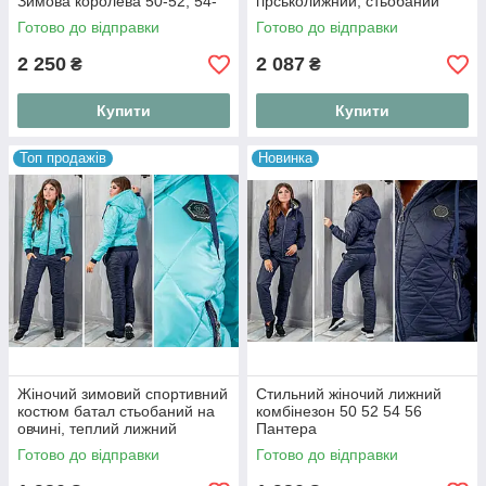
Зимова королева 50-52, 54-
гірськолижний, стьобаний
56
костюм двійка 42-44, 46-48
Готово до відправки
Готово до відправки
2 250
2 087
₴
₴
Купити
Купити
Топ продажів
Новинка
Жіночий зимовий спортивний
Стильний жіночий лижний
костюм батал стьобаний на
комбінезон 50 52 54 56
овчині, теплий лижний
Пантера
костюм-двійка куртка з
Готово до відправки
Готово до відправки
капюшоном та штани на
синтепоні