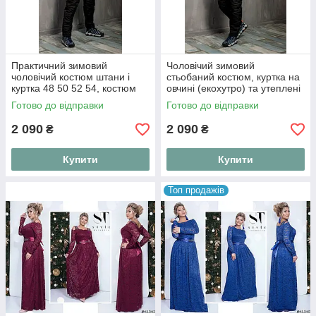
Практичний зимовий
Чоловічий зимовий
чоловічий костюм штани і
стьобаний костюм, куртка на
куртка 48 50 52 54, костюм
овчині (екохутро) та утеплені
на овчині та синтепоні
штани 48, 50, 52, 54
Готово до відправки
Готово до відправки
2 090
2 090
₴
₴
Купити
Купити
Топ продажів