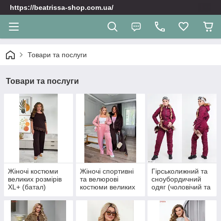
https://beatrissa-shop.com.ua/
Товари та послуги
Товари та послуги
Жіночі костюми
Жіночі спортивні
Гірськолижний та
великих розмірів
та велюрoві
сноубордичний
XL+ (батал)
костюми великих
одяг (чоловічий та
розмірів XL+
жіночий)