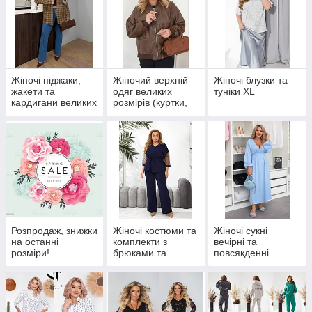
Жіночі піджаки,
Жіночий верхній
Жіночі блузки та
жакети та
одяг великих
туніки XL
кардигани великих
розмірів (куртки,
розмірів XL+
жилетки, вітровки)
XL+
Розпродаж, знижки
Жіночі костюми та
Жіночі сукні
на останні
комплекти з
вечірні та
розміри!
брюками та
повсякденні
спідницями
(розміри 42-46)