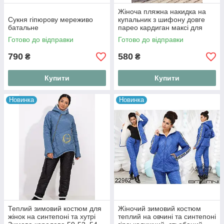
Жіноча пляжна накидка на
Сукня гіпюрову мереживо
купальник з шифону довге
батальне
парео кардиган максі для
курорту та моря Summer
Готово до відправки
Готово до відправки
Breeze
790
580
₴
₴
Купити
Купити
Новинка
Новинка
Теплий зимовий костюм для
Жіночий зимовий костюм
жінок на синтепоні та хутрі
теплий на овчині та синтепоні