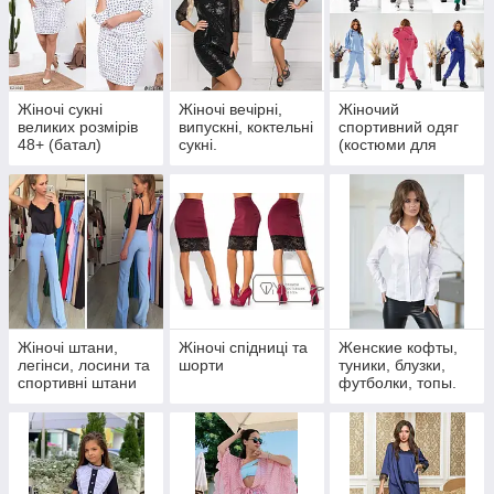
Жіночі сукні
Жіночі вечірні,
Жіночий
великих розмірів
випускні, коктельні
спортивний одяг
48+ (батал)
сукні.
(костюми для
фітнесу, спортивні
костюми)
Жіночі штани,
Жіночі спідниці та
Женские кофты,
легінси, лосини та
шорти
туники, блузки,
спортивні штани
футболки, топы.