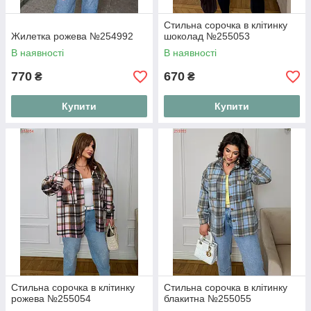
Стильна сорочка в клітинку
Жилетка рожева №254992
шоколад №255053
В наявності
В наявності
770
670
₴
₴
Купити
Купити
Стильна сорочка в клітинку
Стильна сорочка в клітинку
рожева №255054
блакитна №255055