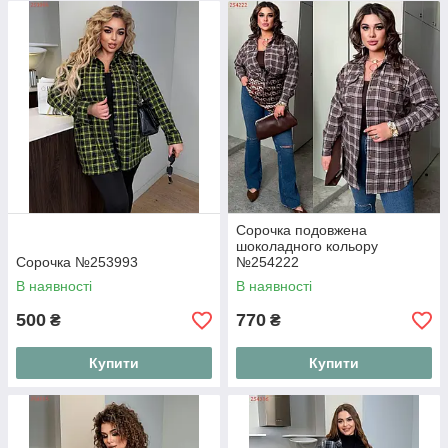
образів
Для прохолодних днів ідеально підійдуть наші подовжені та
вільні жіночі кардигани великих розмірів. М'яка пряжа, якісний
трикотаж, різноманітність кольорів та сучасний крій дозволять
вам почуватися затишно та впевнено в будь-якій ситуації.
Оновіть свій гардероб стильною новинкою — замовляйте
піджаки та кардигани XL+ за вигідною ціною з швидкою
доставкою по Україні!
Сорочка подовжена
шоколадного кольору
Сорочка №253993
№254222
В наявності
В наявності
500
770
₴
₴
Купити
Купити