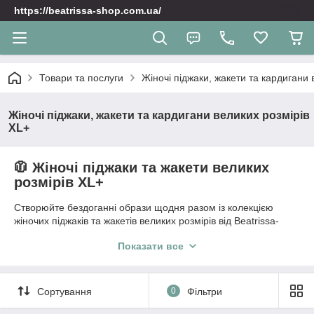
https://beatrissa-shop.com.ua/
Товари та послуги
Жіночі піджаки, жакети та кардигани 
Жіночі піджаки, жакети та кардигани великих розмірів
XL+
🧥 Жіночі піджаки та жакети великих
розмірів XL+
Створюйте бездоганні образи щодня разом із колекцією
жіночих піджаків та жакетів великих розмірів від Beatrissa-
shop. Правильно підібраний жакет батал здатний гармонійно
Показати все
скоригувати силует, витягнути лінію фігури та додати
елегантності як діловому, так і повсякденному стилю. Ми
пропонуємо моделі plus-size, які розроблені з урахуванням
особливостей пишних форм.
Сортування
0
Фільтри
🧶 Модні жіночі кардигани батал для затишних