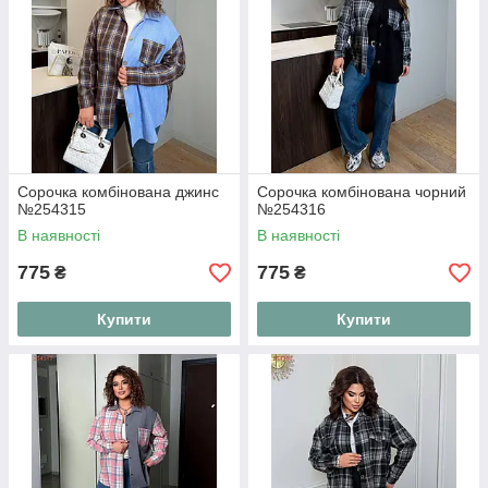
Сорочка комбінована джинс
Сорочка комбінована чорний
№254315
№254316
В наявності
В наявності
775
775
₴
₴
Купити
Купити