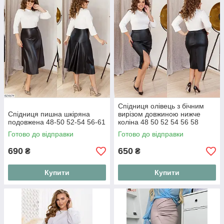
Для спекотного літа та комфортного відпочинку ідеально
підійдуть наші жіночі шорти. У каталозі представлені
джинсові, трикотажні, лляні та класичні шорти, які
забезпечують максимальну зручність під час прогулянок.
Висока якість пошиття, приємні до тіла матеріали та
різноманітність розмірів дозволять кожній жінці знайти свою
ідеальну модель. Замовляйте прямо зараз за вигідною
ціною!
Спідниця олівець з бічним
Спідниця пишна шкіряна
вирізом довжиною нижче
подовжена 48-50 52-54 56-61
коліна 48 50 52 54 56 58
Готово до відправки
Готово до відправки
690
650
₴
₴
Купити
Купити