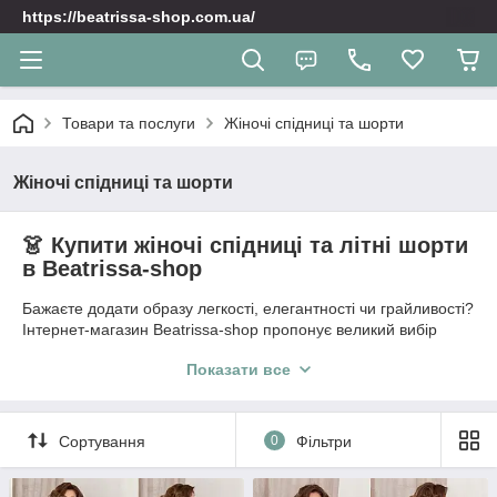
https://beatrissa-shop.com.ua/
Товари та послуги
Жіночі спідниці та шорти
Жіночі спідниці та шорти
👗 Купити жіночі спідниці та літні шорти
в Beatrissa-shop
Бажаєте додати образу легкості, елегантності чи грайливості?
Інтернет-магазин Beatrissa-shop пропонує великий вибір
жіночих спідниць та шортів для будь-якої події та сезону.
Показати все
Спідниця — це втілення жіночності, тому ми підібрали моделі
різних фасонів: від строгих офісних спідниць-олівців до
повітряних літніх варіантів довжини міді та максі, які чудово
доповнять ваш стиль.
Сортування
0
Фільтри
☀️ Стильні та зручні жіночі шорти для спекотних
днів