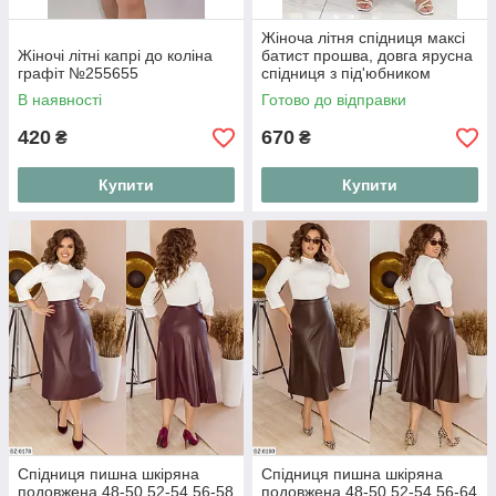
Жіноча літня спідниця максі
Жіночі літні капрі до коліна
батист прошва, довга ярусна
графіт №255655
спідниця з під'юбником
норма і батал, вільна
В наявності
Готово до відправки
бавовняна спідниця в підлогу
420
670
₴
₴
Купити
Купити
Спідниця пишна шкіряна
Спідниця пишна шкіряна
подовжена 48-50 52-54 56-58
подовжена 48-50 52-54 56-64