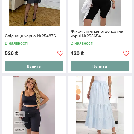
Жіночі літні капрі до коліна
Спідниця чорна №254876
чорні №255654
В наявності
В наявності
520
420
₴
₴
Купити
Купити