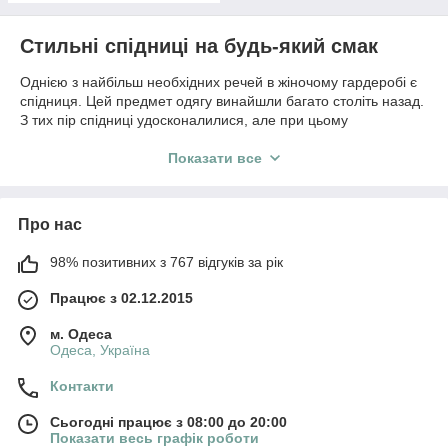
Стильні спідниці на будь-який смак
Однією з найбільш необхідних речей в жіночому гардеробі є
спідниця. Цей предмет одягу винайшли багато століть назад.
З тих пір спідниці удосконалилися, але при цьому
залишилися символом жіночності і краси. У першу чергу
зміни торкнулися фасону цієї деталі гардероба.
Показати все
Зараз на просторах інтернету можна зустріти спідниці в
різних варіаціях, представлених довгими і короткими
моделями, спідницями з баскою, годе, з запахом, моделями
Про нас
олівцями, плісе, джинсовими і багатьма іншими. Також
спідниці стали прикрашати різними аксесуарами: від пасків
98% позитивних з 767 відгуків за рік
до ланцюжків зі стразами.
Працює з 02.12.2015
Не варто забувати і про колірній гамі. Зараз
купити спідницю
в інтернеті
не складе праці. Вона може бути чорною, синьою,
м. Одеса
червоною, пікантною рожевого, зеленого, фіолетового і мати
Одеса, Україна
багато інші відтінки.
Контакти
Спідниці підходять абсолютно всім представницям
прекрасної статі, головне, підібрати підходящий фасон і
Сьогодні працює з 08:00 до 20:00
стилістику моделі.
Показати весь графік роботи