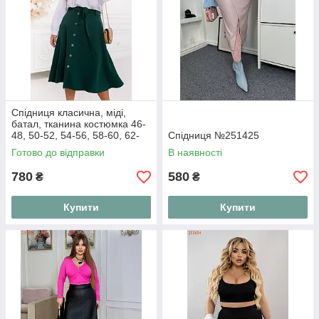
Спідниця класична, міді,
батал, тканина костюмка 46-
48, 50-52, 54-56, 58-60, 62-
Спідниця №251425
64, 66-68
Готово до відправки
В наявності
780
580
₴
₴
Купити
Купити