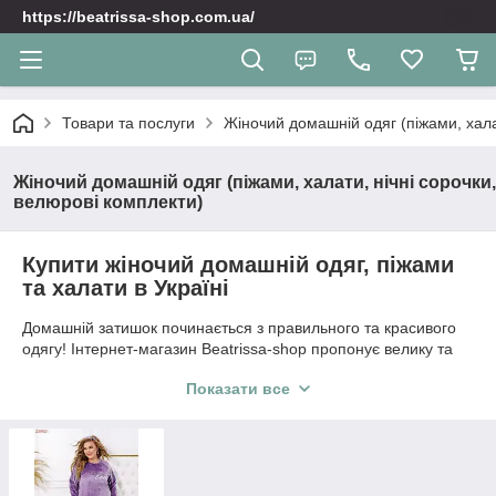
https://beatrissa-shop.com.ua/
Товари та послуги
Жіночий домашній одяг (піжами, хала
Жіночий домашній одяг (піжами, халати, нічні сорочки,
велюрові комплекти)
Купити жіночий домашній одяг, піжами
та халати в Україні
Домашній затишок починається з правильного та красивого
одягу! Інтернет-магазин Beatrissa-shop пропонує велику та
ніжну колекцію жіночого домашнього одягу, в якому ви будете
Показати все
виглядати привабливо та почуватися максимально
розслаблено. У нашому каталозі представлені стильні
домашні піжами з брюками чи шортами, елегантні нічні
сорочки, затишні халати на запах, а також готові комплекти-
трійки, які стануть чудовим подарунком для себе чи близьких.