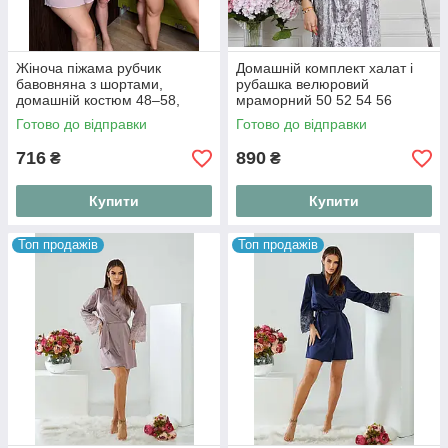
Жіноча піжама рубчик
Домашній комплект халат і
бавовняна з шортами,
рубашка велюровий
домашній костюм 48–58,
мраморний 50 52 54 56
футболка і шорти
Готово до відправки
Готово до відправки
716
890
₴
₴
Купити
Купити
Топ продажів
Топ продажів