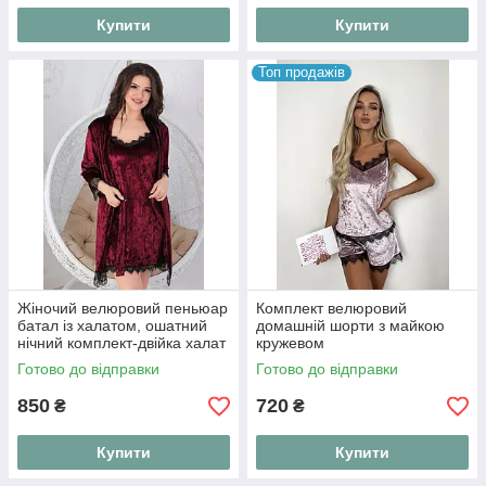
Купити
Купити
Топ продажів
Жіночий велюровий пеньюар
Комплект велюровий
батал із халатом, ошатний
домашній шорти з майкою
нічний комплект-двійка халат
кружевом
і нічна сорочка з м'якого
Готово до відправки
Готово до відправки
оксамиту "Velvet Night"
850
720
₴
₴
Купити
Купити