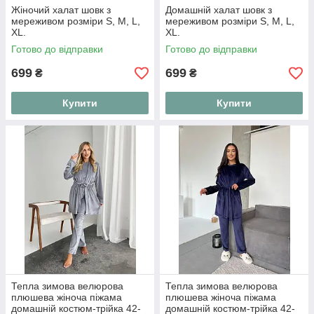
Жіночий халат шовк з
Домашній халат шовк з
мереживом розміри S, M, L,
мереживом розміри S, M, L,
XL.
XL.
Готово до відправки
Готово до відправки
699
699
₴
₴
Купити
Купити
Тепла зимова велюрова
Тепла зимова велюрова
плюшева жіноча піжама
плюшева жіноча піжама
домашній костюм-трійка 42-
домашній костюм-трійка 42-