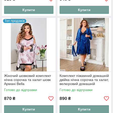
Купити
Купити
Топ продажів
Жіночий шовковий комплект
Комплект піжамний домашній
нічна сорочка та халат шовк
двійка нічна сорочка та халат,
Армані Bella
велюровий домашній
комплект
Готово до відправки
Готово до відправки
870
890
₴
₴
Купити
Купити