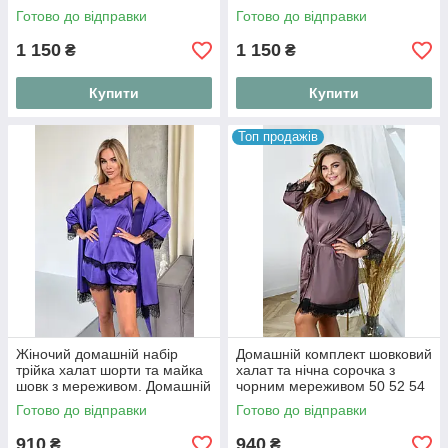
44; 46-48; 50-52
44; 46-48; 50-52
Готово до відправки
Готово до відправки
1 150
1 150
₴
₴
Купити
Купити
Топ продажів
Жіночий домашній набір
Домашній комплект шовковий
трійка халат шорти та майка
халат та нічна сорочка з
шовк з мереживом. Домашній
чорним мереживом 50 52 54
костюм комплект шовковий
56
Готово до відправки
Готово до відправки
910
940
₴
₴