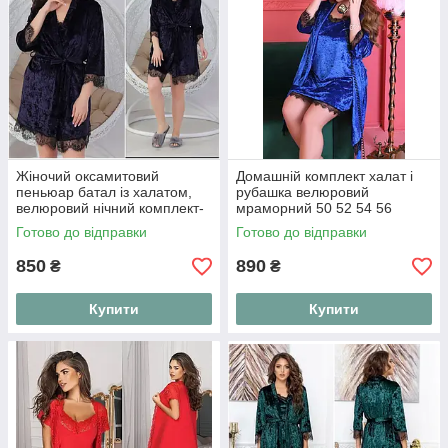
Жіночий оксамитовий
Домашній комплект халат і
пеньюар батал із халатом,
рубашка велюровий
велюровий нічний комплект-
мраморний 50 52 54 56
двійка халат і нічна сорочка
Готово до відправки
Готово до відправки
"Velvet Night", розміри 50-56
850
890
₴
₴
Купити
Купити