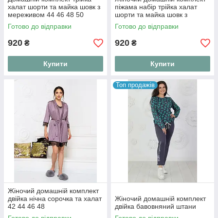
халат шорти та майка шовк з
піжама набір трійка халат
мереживом 44 46 48 50
шорти та майка шовк з
мереживом. Домашній
Готово до відправки
Готово до відправки
костюм комплект шовковий
920
920
₴
₴
Купити
Купити
Топ продажів
Жіночий домашній комплект
двійка нічна сорочка та халат
Жіночий домашній комплект
42 44 46 48
двійка бавовняний штани