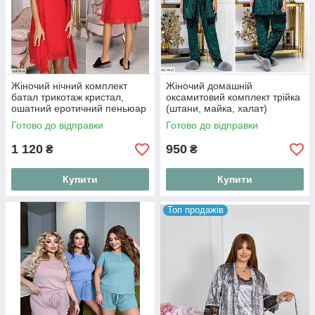
Жіночий нічний комплект
Жіночий домашній
батал трикотаж кристал,
оксамитовий комплект трійка
ошатний еротичний пеньюар
(штани, майка, халат)
із халатом та мереживом
розміри: 48, 50
Готово до відправки
Готово до відправки
великих розмірів "Amour
Lace"
1 120
950
₴
₴
Купити
Купити
Топ продажів