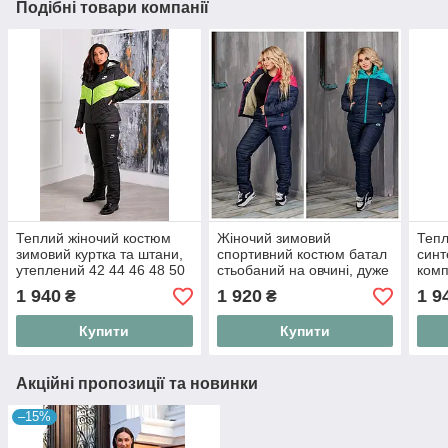
Подібні товари компанії
Теплий жіночий костюм
Жіночий зимовий
Тепл
зимовий куртка та штани,
спортивний костюм батал
синт
утеплений 42 44 46 48 50
стьобаний на овчині, дуже
комп
52 54 56
теплий лижний костюм-
лижн
1 940
1 920
1 9
₴
₴
двійка куртка та штани на
54 5
синтепоні "Nordic
Купити
Купити
Акційні пропозиції та новинки
–15%