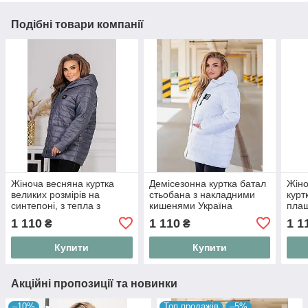
Подібні товари компанії
Жіноча весняна куртка
Демісезонна куртка батал
Жіно
великих розмірів на
стьобана з накладними
курт
синтепоні, з тепла з
кишенями Україна
плащ
капішоном.
легк
1 110
1 110
1 1
₴
₴
подо
капю
Купити
Купити
"Prin
Акційні пропозиції та новинки
–10%
Топ продажів
–5%