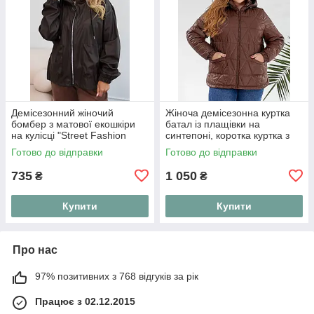
Демісезонний жіночий
Жіноча демісезонна куртка
бомбер з матової екошкіри
батал із плащівки на
на кулісці "Street Fashion
синтепоні, коротка куртка з
Bombe
капюшоном на блискавці
Готово до відправки
Готово до відправки
"Active Line"
735
1 050
₴
₴
Купити
Купити
Про нас
97% позитивних з 768 відгуків за рік
Працює з 02.12.2015