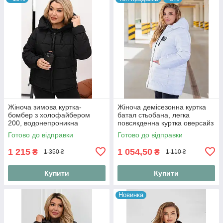
Жіноча зимова куртка-
Жіноча демісезонна куртка
бомбер з холофайбером
батал стьобана, легка
200, водонепроникна
повсякденна куртка оверсайз
плащівка 52-54
довжиною 80 см на блискавці
Готово до відправки
Готово до відправки
"Print Line", розміри 48-6
1 215
1 054,50
₴
₴
1 350 ₴
1 110 ₴
Купити
Купити
Новинка