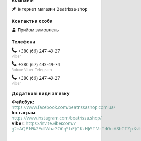
Інтернет магазин Beatrissa-shop
Прийом замовлень
+380 (66) 247-49-27
Viber
+380 (67) 443-49-74
Звінки Viber Telegram
+380 (66) 247-49-27
Viber
Фейсбук
https://www.facebook.com/beatrissashop.com.ua/
Інстаграм
https://www.instagram.com/beatrissa.shop/
Viber
https://invite.viber.com/?
g2=AQBN%2FullWhaGO0q5LiEJOKzHJi5TMcT4GuiA8hCTZjxKv