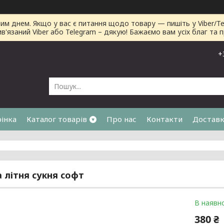
днем. Якщо у вас є питання щодо товару — пишіть у Viber/Tele
ив'язаний Viber або Telegram – дякую! Бажаємо вам усіх благ та 
+
рінка
Каталог товарів
Про нас
Контакти
Доставк
я
 літня сукня софт
В наявно
380 ₴