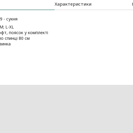
Характеристики
 - сукня
M; L-XL
офт, поясок у комплекті
о спинці 80 см
езинка