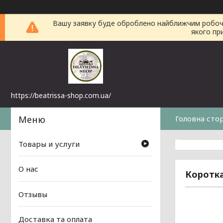
Вашу заявку буде оброблено найближчим робочим 
якого пр
https://beatrissa-shop.com.ua/
Головна сто
Часті питанн
Товары и услуги
О нас
Коротка
Отзывы
Доставка та оплата