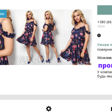
даж
+380 (66
Viber
поверне
У компан
будь-як