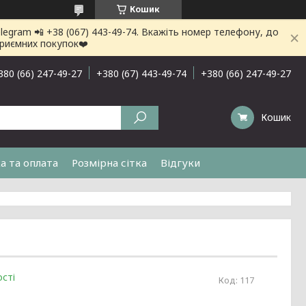
Кошик
gram 📲 +38 (067) 443-49-74. Вкажіть номер телефону, до
приємних покупок❤️
380 (66) 247-49-27
+380 (67) 443-49-74
+380 (66) 247-49-27
Кошик
а та оплата
Розмірна сітка
Відгуки
сті
Код:
117