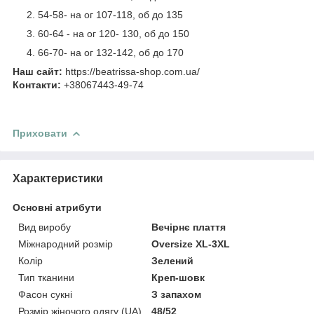
54-58- на ог 107-118, об до 135
60-64 - на ог 120- 130, об до 150
66-70- на ог 132-142, об до 170
Наш сайт:
https://beatrissa-shop.com.ua/
Контакти:
+38067443-49-74
Приховати
Характеристики
Основні атрибути
Вид виробу
Вечірнє плаття
Міжнародний розмір
Oversize XL-3XL
Колір
Зелений
Тип тканини
Креп-шовк
Фасон сукні
З запахом
Розмір жіночого одягу (UA)
48/52