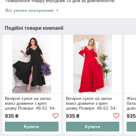
Повернення товару впродовж 14 днів за домовленістю
Всі умови повернення
Подібні товари компанії
Вечірня сукня на запах
Вечірня сукня на запах
Жіно
максі довжини з креп
максі довжини з креп
бата
шовку Розміри: 48-52, 54-
шовку Розміри: 48-52, 54-
довг
58, 60-64, 66-70
58, 60-64, 66-70
вели
935
935
935
₴
₴
випу
"Silk
Купити
Купити