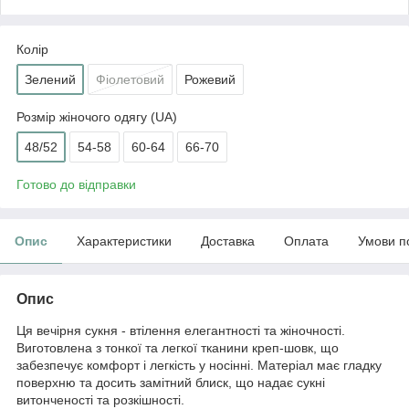
Колір
Зелений
Фіолетовий
Рожевий
Розмір жіночого одягу (UA)
48/52
54-58
60-64
66-70
Готово до відправки
Опис
Характеристики
Доставка
Оплата
Умови п
Опис
Ця вечірня сукня - втілення елегантності та жіночності.
Виготовлена з тонкої та легкої тканини креп-шовк, що
забезпечує комфорт і легкість у носінні. Матеріал має гладку
поверхню та досить замітний блиск, що надає сукні
витонченості та розкішності.