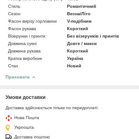
Стиль
Романтичний
Сезон
Весна/Літо
Фасон вирізу горловини
V-подібним
Фасон рукава
Короткий
Візерунки і принти
Без візерунків і принтів
Довжина сукні
Довге / макси
Довжина рукава
Короткий
Країна виробник
Україна
Стан
Новий
Приховати
Умови доставки
Доставка здійснюється тільки по передоплаті.
Нова Пошта
Укрпошта
Доставка поштою