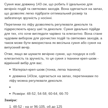
Сукня має довжину 143 см, що робить її ідеальною для
вечірніх подій та святкових заходів. Вона одягається на запах,
що дозволяє легко підібрати оптимальний розмір та
забезпечує зручність у носінні.
Перетинки по ліфу дозволяють регулювати декольте та
підкреслюють красу шиї та декольте. Сукня ідеально підійде
для тих, хто хоче виглядати чарівно та елегантно. Вона стане
чудовим вибором для урочистих подій та святкових заходів, а
також може бути використана як весільна сукня або сукня на
випускний вечір.
Отже, якщо ви шукаєте вечірню сукню, що поєднує в собі
елегантність та зручність, то ця сукня з тканини креп-шовк -
відмінний вибір для вас.
Матеріал-креп-шовк (тонка, легка тканина)
довжина 143см, одягається на запах, перетинками по
ліфу можна регулювати декольте.
Розміри: 48-52, 54-58, 60-64, 66-70
Заміри:
48-52 - на ог 96-105, об до 125