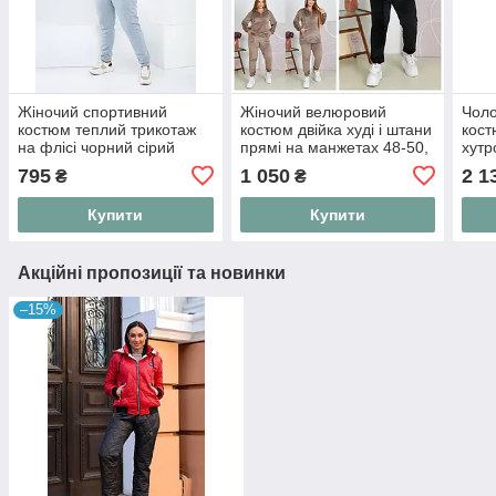
Жіночий спортивний
Жіночий велюровий
Чоло
костюм теплий трикотаж
костюм двійка худі і штани
кост
на флісі чорний сірий
прямі на манжетах 48-50,
хутр
48/50, 52/54, 56/60 60/62
52-54, 56-58, 60-62, 64-66,
хакі
795
1 050
2 1
₴
₴
68-70
Купити
Купити
Акційні пропозиції та новинки
–15%