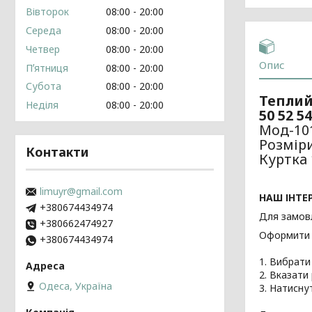
Вівторок
08:00
20:00
Середа
08:00
20:00
Четвер
08:00
20:00
Опис
Пʼятниця
08:00
20:00
Субота
08:00
20:00
Теплий
Неділя
08:00
20:00
50 52 54
Мод-10
Розміри
Контакти
Куртка 
limuyr@gmail.com
НАШ ІНТЕ
+380674434974
Для замовл
+380662474927
Оформити В
+380674434974
1. Вибрати
2. Вказати 
Одеса, Україна
3. Натисну