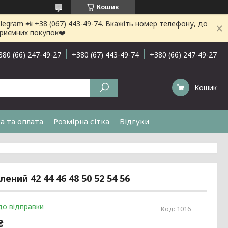
Кошик
gram 📲 +38 (067) 443-49-74. Вкажіть номер телефону, до
приємних покупок❤️
380 (66) 247-49-27
+380 (67) 443-49-74
+380 (66) 247-49-27
Кошик
а та оплата
Розмірна сітка
Відгуки
ний 42 44 46 48 50 52 54 56
до відправки
Код:
1016
₴