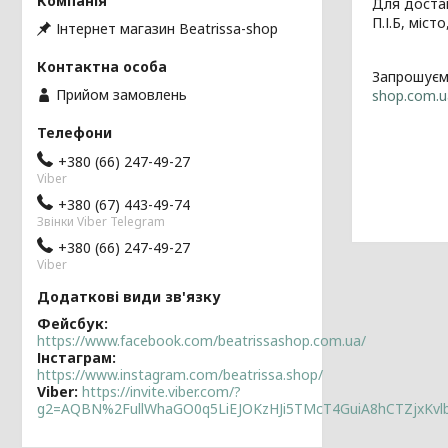
Для достав
П.І.Б, міс
Інтернет магазин Beatrissa-shop
Запрошуємо
Прийом замовлень
shop.com.u
+380 (66) 247-49-27
Viber
+380 (67) 443-49-74
Звінки Viber Telegram
+380 (66) 247-49-27
Viber
Фейсбук
https://www.facebook.com/beatrissashop.com.ua/
Інстаграм
https://www.instagram.com/beatrissa.shop/
Viber
https://invite.viber.com/?
g2=AQBN%2FullWhaGO0q5LiEJOKzHJi5TMcT4GuiA8hCTZjxKv