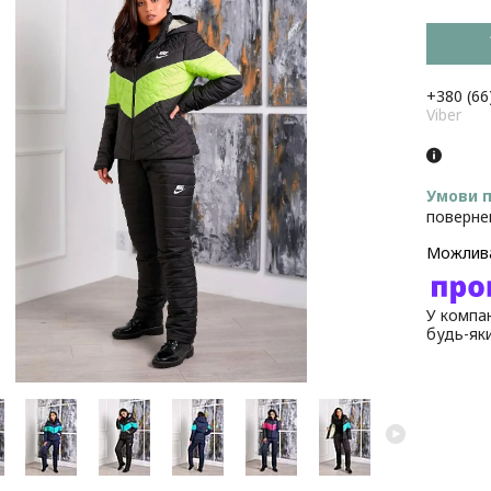
+380 (66
Viber
поверне
У компан
будь-як