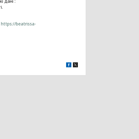
 дані :
і.
г
https://beatrissa-