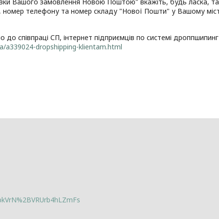
ки Вашого замовлення Новою Поштою" вкажіть, будь ласка, такі
то, номер телефону та номер складу "Нової Пошти" у Вашому міст
 до співпраці СП, інтернет підприємців по системі дроппшипин
a/a339024-dropshipping-klientam.html
lbkVrN%2BVRUrb4hLZmFs