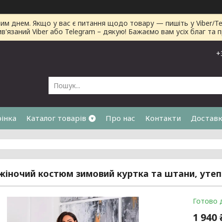
днем. Якщо у вас є питання щодо товару — пишіть у Viber/Tele
ив'язаний Viber або Telegram – дякую! Бажаємо вам усіх благ та 
+
рінка
Каталог товарів
Про нас
Контакти
Доставк
я
жіночий костюм зимовий куртка та штани, утепле
Готово 
1 940 