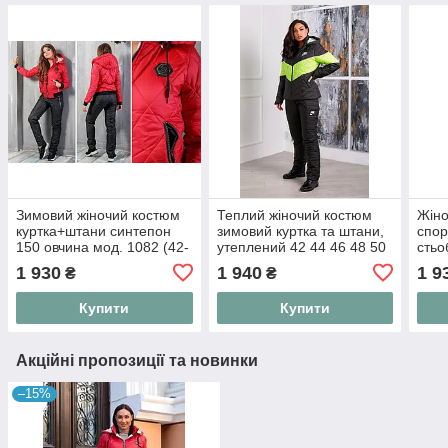
Зимовий жіночий костюм
Теплий жіночий костюм
Жіно
куртка+штани синтепон
зимовий куртка та штани,
спор
150 овчина мод. 1082 (42-
утеплений 42 44 46 48 50
стьо
56)
52 54 56
тепл
1 930
1 940
1 9
₴
₴
двій
капю
Купити
Купити
синт
Акційні пропозиції та новинки
–15%