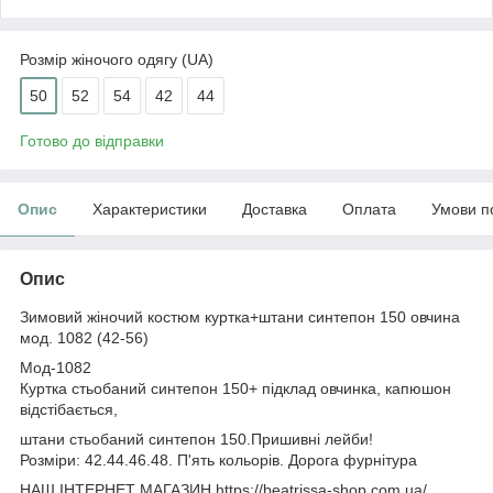
Розмір жіночого одягу (UA)
50
52
54
42
44
Готово до відправки
Опис
Характеристики
Доставка
Оплата
Умови п
Опис
Зимовий жіночий костюм куртка+штани синтепон 150 овчина
мод. 1082 (42-56)
Мод-1082
Куртка стьобаний синтепон 150+ підклад овчинка, капюшон
відстібається,
штани стьобаний синтепон 150.Пришивні лейби!
Розміри: 42.44.46.48. П'ять кольорів. Дорога фурнітура
НАШ ІНТЕРНЕТ МАГАЗИН https://beatrissa-shop.com.ua/