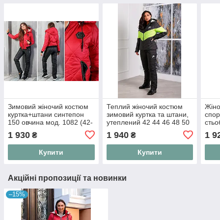
Зимовий жіночий костюм
Теплий жіночий костюм
Жіно
куртка+штани синтепон
зимовий куртка та штани,
спор
150 овчина мод. 1082 (42-
утеплений 42 44 46 48 50
стьо
56)
52 54 56
тепл
1 930
1 940
1 9
₴
₴
двій
синт
Купити
Купити
Акційні пропозиції та новинки
–15%