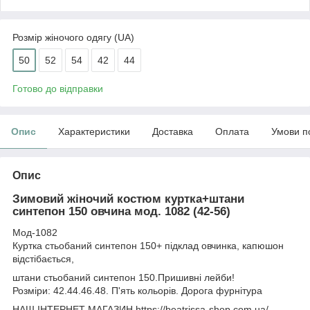
Розмір жіночого одягу (UA)
50
52
54
42
44
Готово до відправки
Опис
Характеристики
Доставка
Оплата
Умови п
Опис
Зимовий жіночий костюм куртка+штани
синтепон 150 овчина мод. 1082 (42-56)
Мод-1082
Куртка стьобаний синтепон 150+ підклад овчинка, капюшон
відстібається,
штани стьобаний синтепон 150.Пришивні лейби!
Розміри: 42.44.46.48. П'ять кольорів. Дорога фурнітура
НАШ ІНТЕРНЕТ МАГАЗИН https://beatrissa-shop.com.ua/