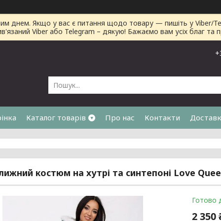
днем. Якщо у вас є питання щодо товару — пишіть у Viber/Tele
ив'язаний Viber або Telegram – дякую! Бажаємо вам усіх благ та 
+
рінка
Каталог товарів
Про нас
Контакти
Доставк
я
лижний костюм на хутрі та синтепоні Love Queen
Готово 
2 350 