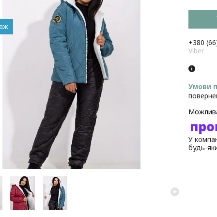
даж
+380 (66
Viber
поверне
У компан
будь-як