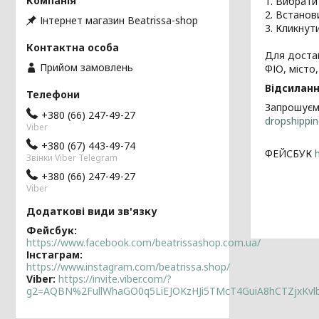
1. Вибрати
2. Встанов
Інтернет магазин Beatrissa-shop
3. Кликнут
Для достав
Прийом замовлень
ФІО, місто
Відсиланн
Запрошуємо
+380 (66) 247-49-27
dropshippin
Viber
+380 (67) 443-49-74
ФЕЙСБУК
Звінки Viber Telegram
+380 (66) 247-49-27
Viber
Фейсбук
https://www.facebook.com/beatrissashop.com.ua/
Інстаграм
https://www.instagram.com/beatrissa.shop/
Viber
https://invite.viber.com/?
g2=AQBN%2FullWhaGO0q5LiEJOKzHJi5TMcT4GuiA8hCTZjxKv