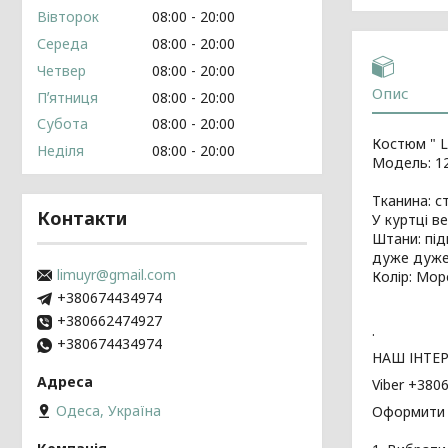
Вівторок
08:00
20:00
Середа
08:00
20:00
Четвер
08:00
20:00
Опис
Пʼятниця
08:00
20:00
Субота
08:00
20:00
Костюм " L
Неділя
08:00
20:00
Модель: 1
Тканина: с
Контакти
У куртці в
Штани: під
дуже дуже
limuyr@gmail.com
Колір: Мор
+380674434974
+380662474927
.
+380674434974
НАШ ІНТЕРН
Viber +38
Одеса, Україна
Оформити В