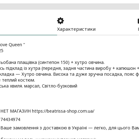
Характеристики
ove Queen "
25
тьобана плащівка (синтепон 150) + хутро овчина.
есь підклад із хутра (передня, задня частина виробу + капюшон +
кладка — Хутро овчина. Висока та дуже зручна посадка, пояс фі
 теплий костюм.
ська хвиля. марсал, Світло-бузковий
ЕТ МАГАЗИН https://beatrissa-shop.com.ua/
0674434974
аше замовлення з доставкою в Україні — легко, для цього Вам