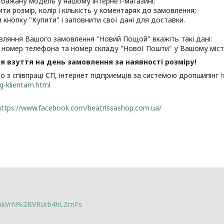
 бажану модель у нашому інтернет-магазині;
ити розмір, колір і кількість у коментарях до замовлення;
и кнопку "Купити" і заповнити свої дані для доставки.
ляння Вашого замовлення "Новий Пощой" вкажіть такі дані:
, номер телефона та номер складу "Нової Пошти" у Вашому місті
я взуття на день замовлення за наявності розміру!
 з співпраці СП, інтернет підприємців за системою дропшипінг
h
g-klientam.html
https://www.facebook.com/beatrissashop.com.ua/
lbkVrN%2BVRUrb4hLZmFs