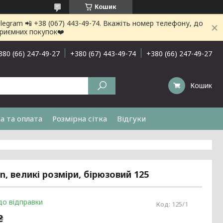
Кошик
gram 📲 +38 (067) 443-49-74. Вкажіть номер телефону, до
приємних покупок❤️
380 (66) 247-49-27
+380 (67) 443-49-74
+380 (66) 247-49-27
Кошик
а та оплата
Розмірна сітка
Відгуки
, великі розміри, бірюзовий 125
до відправки
Код:
125/1
₴