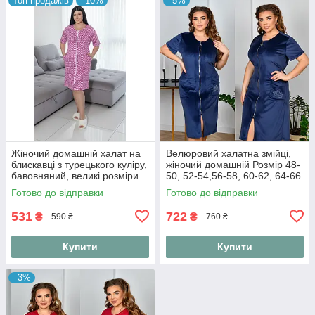
Топ продажів
–10%
–5%
Жіночий домашній халат на
Велюровий халатна змійці,
блискавці з турецького куліру,
жіночий домашній Розмір 48-
бавовняний, великі розміри
50, 52-54,56-58, 60-62, 64-66
52–58
(Мод 3727)
Готово до відправки
Готово до відправки
531
722
₴
₴
590 ₴
760 ₴
Купити
Купити
–3%