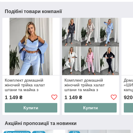
Подібні товари компанії
Комплект домашній
Комплект домашній
Дома
жіночий трійка халат
жіночий трійка халат
«ШИ
штани та майка з
штани та майка з
капц
кружевом 42-44, 46-48,
кружевом 42-44, 46-48,
44, 
1 149
1 149
920
₴
₴
50-52
50-52
куль
Купити
Купити
Акційні пропозиції та новинки