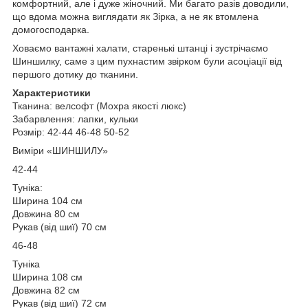
комфортний, але і дуже жіночний. Ми багато разів доводили,
що вдома можна виглядати як Зірка, а не як втомлена
домогосподарка.
Ховаємо вантажні халати, старенькі штанці і зустрічаємо
Шиншилку, саме з цим пухнастим звірком були асоціації від
першого дотику до тканини.
Характеристики
Тканина: велсофт (Мохра якості люкс)
Забарвлення: лапки, кульки
Розмір: 42-44 46-48 50-52
Виміри «ШИНШИЛУ»
42-44
Туніка:
Ширина 104 см
Довжина 80 см
Рукав (від шиї) 70 см
46-48
Туніка
Ширина 108 см
Довжина 82 см
Рукав (від шиї) 72 см