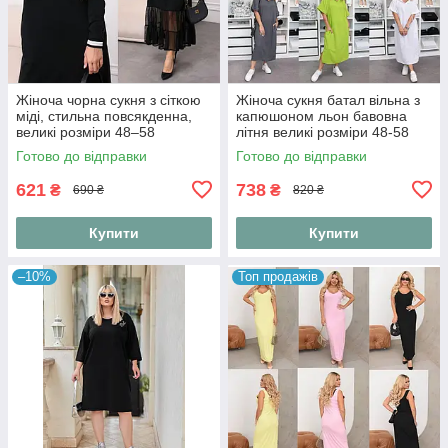
Жіноча чорна сукня з сіткою
Жіноча сукня батал вільна з
міді, стильна повсякденна,
капюшоном льон бавовна
великі розміри 48–58
літня великі розміри 48-58
Готово до відправки
Готово до відправки
621
738
₴
₴
690 ₴
820 ₴
Купити
Купити
–10%
Топ продажів