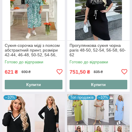
Сукня-сорочка міді з поясом
Прогулянкова сукня чорна
абстрактний принт, розміри
paris 48-50, 52-54, 56-58, 60-
42-44, 46-48, 50-52, 54-56,
62
58-60
Готово до відправки
Готово до відправки
621
751,50
₴
₴
690 ₴
835 ₴
Купити
Купити
–10%
Топ продажів
–10%