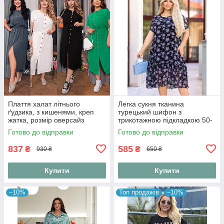
Плаття халат літнього
Легка сукня тканина
ґудзика, з кишенями, креп
турецький шифон з
жатка, розмір оверсайз
трикотажною підкладкою 50-
52, 54-56, 58-60 квітковий
Готово до відправки
Готово до відправки
принт
837
585
₴
₴
930 ₴
650 ₴
Купити
Купити
–10%
Топ продажів
–10%