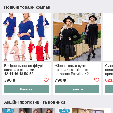
Подібні товари компанії
Вечірня сукня по фігурі
Жіноча тепла сукня
Сукн
ошатна з рюшами
оверсайс з шкіряною
пояс
42;44;46;48;50;52
вставкою Розміри 42-
прин
46,48-52,54-58 (#382Св-И)
48, 
390
790
621
₴
₴
Купити
Купити
Акційні пропозиції та новинки
–10%
–10%