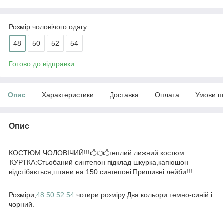
Розмір чоловічого одягу
48
50
52
54
Готово до відправки
Опис
Характеристики
Доставка
Оплата
Умови п
Опис
КОСТЮМ ЧОЛОВІЧИЙ!!!🖒🖒🖒теплий лижний костюм
КУРТКА:Стьобаний синтепон підклад шкурка,капюшон
відстібається,штани на 150 синтепоні
Пришивні лейби!!!
Розміри;
48.50.52.54
чотири розміру.Два кольори темно-синій і
чорний.