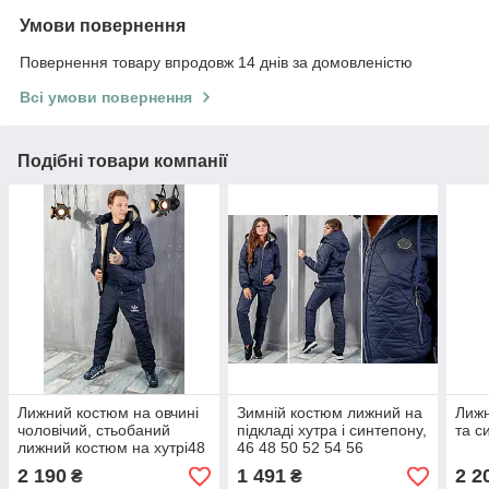
Умови повернення
Повернення товару впродовж 14 днів за домовленістю
Всі умови повернення
Подібні товари компанії
Лижний костюм на овчині
Зимній костюм лижний на
Лижн
чоловічий, стьобаний
підкладі хутра і синтепону,
та с
лижний костюм на хутрі48
46 48 50 52 54 56
50 52 54
2 190
1 491
2 2
₴
₴