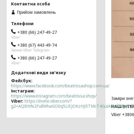
Прийом замовлень
+380 (66) 247-49-27
Viber
+380 (67) 443-49-74
Звінки Viber Telegram
+380 (66) 247-49-27
Viber
Фейсбук
https://www.facebook.com/beatrissashop.com.ua/
Інстаграм
https://www.instagram.com/beatrissa.shop/
Заміри зня
Viber
https://invite.viber.com/?
g2=AQBN%2FullWhaGO0q5LiEJOKzHJi5TMcT4GuiA8hCTZjxKv
НАШ ІНТЕ
Viber +380