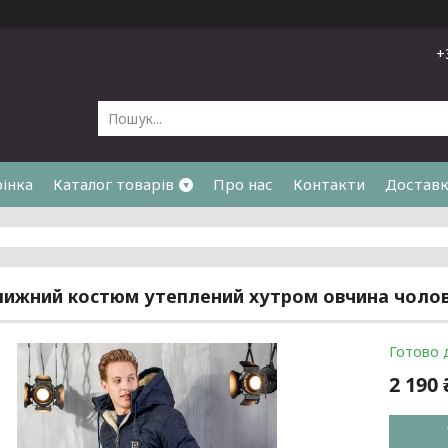
+
рінка
Каталог товарів
Про нас
Контакти
Доставк
я
лижний костюм утеплений хутром овчина чоловіч
Готово 
2 190 