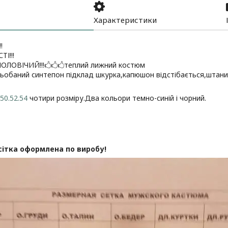
Характеристики
!
І!!!
ЛОВІЧИЙ!!!🖒🖒🖒теплий лижний костюм
ьобаний синтепон підклад шкурка,капюшон відстібається,штани 
.50.52.54
чотири розміру.Два кольори темно-синій і чорний.
сітка оформлена по виробу!