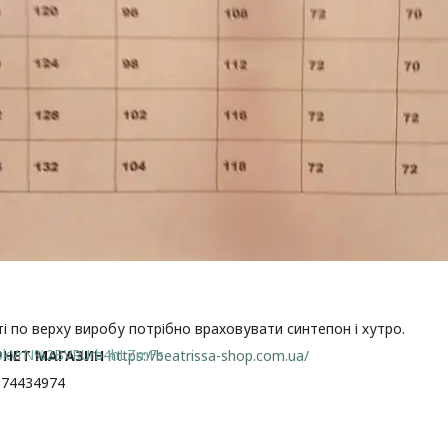
ті по верху виробу потрібно враховувати синтепон і хутро.
lbkVrN%2BVRUrb4hLZmFs
РНЕТ МАГАЗИН
https://beatrissa-shop.com.ua/
674434974