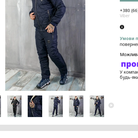
+380 (66
Viber
поверне
У компан
будь-як