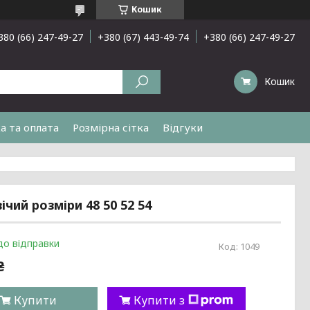
Кошик
380 (66) 247-49-27
+380 (67) 443-49-74
+380 (66) 247-49-27
Кошик
а та оплата
Розмірна сітка
Відгуки
ий розміри 48 50 52 54
до відправки
Код:
1049
₴
Купити
Купити з