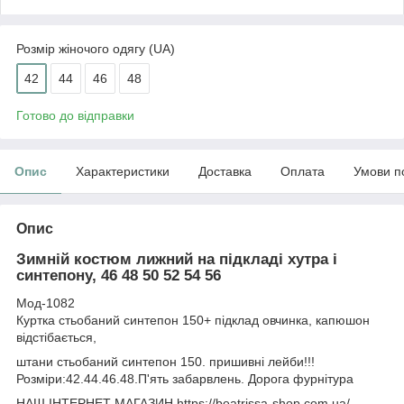
Розмір жіночого одягу (UA)
42
44
46
48
Готово до відправки
Опис
Характеристики
Доставка
Оплата
Умови п
Опис
Зимній костюм лижний на підкладі хутра і
синтепону, 46 48 50 52 54 56
Мод-1082
Куртка стьобаний синтепон 150+ підклад овчинка, капюшон
відстібається,
штани стьобаний синтепон 150. пришивні лейби!!!
Розміри:42.44.46.48.П'ять забарвлень. Дорога фурнітура
НАШ ІНТЕРНЕТ МАГАЗИН https://beatrissa-shop.com.ua/