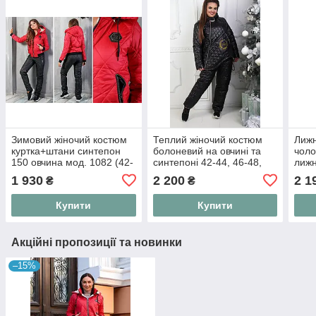
Зимовий жіночий костюм
Теплий жіночий костюм
Лижн
куртка+штани синтепон
болоневий на овчині та
чоло
150 овчина мод. 1082 (42-
синтепоні 42-44, 46-48,
лижн
56)
50-52, 54-56
50 5
1 930
2 200
2 1
₴
₴
Купити
Купити
Акційні пропозиції та новинки
–15%