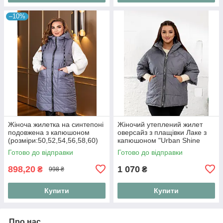
–10%
Жіноча жилетка на синтепоні
Жіночий утеплений жилет
подовжена з капюшоном
оверсайз з плащівки Лаке з
(розміри:50,52,54,56,58,60)
капюшоном "Urban Shine
Vest"
Готово до відправки
Готово до відправки
898,20
1 070
₴
₴
998 ₴
Купити
Купити
Про нас