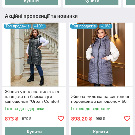
Купити
Купити
Акційні пропозиції та новинки
Топ продажів
–10%
Топ продажів
–10%
Жіноча утеплена жилетка з
плащівки на блискавці з
Жіноча жилетка на синтепоні
капюшоном "Urban Comfort
подовжена з капюшоном 60
Vest"
Готово до відправки
Готово до відправки
873
898,20
₴
₴
970 ₴
998 ₴
Купити
Купити