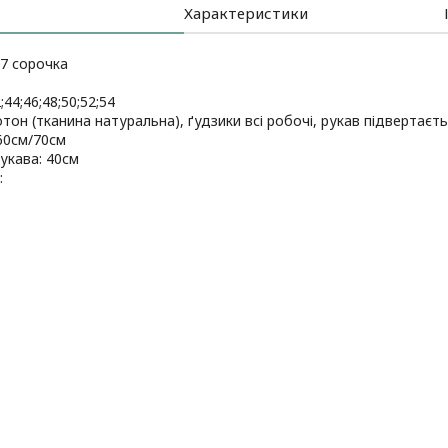
Характеристики
7 сорочка
;44;46;48;50;52;54
отон (тканина натуральна), ґудзики всі робочі, рукав підвертаєть
60см/70см
укава: 40см
: