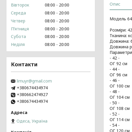
Опис
Вівторок
08:00
20:00
Середа
08:00
20:00
Модель 64
Четвер
08:00
20:00
Пʼятниця
08:00
20:00
Розміри: 42
Тканина: к
Субота
08:00
20:00
Довжина: 
Неділя
08:00
20:00
Довжина р
Параметри
- 42 -
Контакти
ОГ 92 см
- 44 -
ОГ 96 см
- 46 -
limuyr@gmail.com
ОГ 100 см
+380674434974
- 48 -
+380662474927
ОГ 104 см
+380674434974
- 50 -
ОГ 108 см
- 52 -
ОГ 114 см
Одеса, Україна
- 54 -
ОГ 120 см