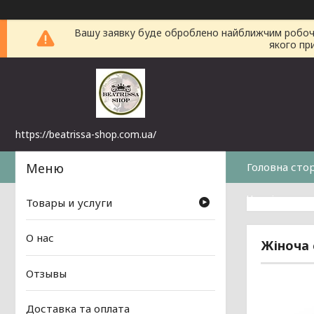
Вашу заявку буде оброблено найближчим робочим 
якого пр
https://beatrissa-shop.com.ua/
Головна сто
Часті питанн
Товары и услуги
О нас
Жіноча 
Отзывы
Доставка та оплата