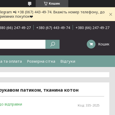
Кошик
gram 📲 +38 (067) 443-49-74. Вкажіть номер телефону, до
приємних покупок❤️
380 (66) 247-49-27
+380 (67) 443-49-74
+380 (66) 247-49-27
Кошик
а та оплата
Розмірна сітка
Відгуки
 рукавом патиком, тканина котон
до відправки
Код:
335-2025