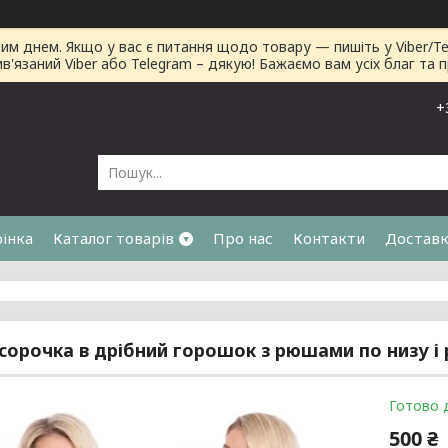
днем. Якщо у вас є питання щодо товару — пишіть у Viber/Tele
ив'язаний Viber або Telegram – дякую! Бажаємо вам усіх благ та 
+
рінка
Каталог товарів
Про нас
Контакти
Доставк
я
сорочка в дрібний горошок з рюшами по низу і
Готово 
500 ₴