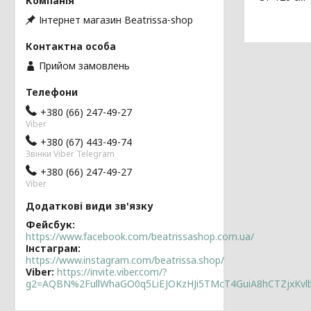
Інтернет магазин Beatrissa-shop
Прийом замовлень
+380 (66) 247-49-27
Viber
+380 (67) 443-49-74
Звінки Viber Telegram
+380 (66) 247-49-27
Viber
Фейсбук
https://www.facebook.com/beatrissashop.com.ua/
Інстаграм
https://www.instagram.com/beatrissa.shop/
Viber
https://invite.viber.com/?
g2=AQBN%2FullWhaGO0q5LiEJOKzHJi5TMcT4GuiA8hCTZjxKv