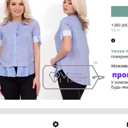
+380 (66
Viber
поверне
У компан
будь-як