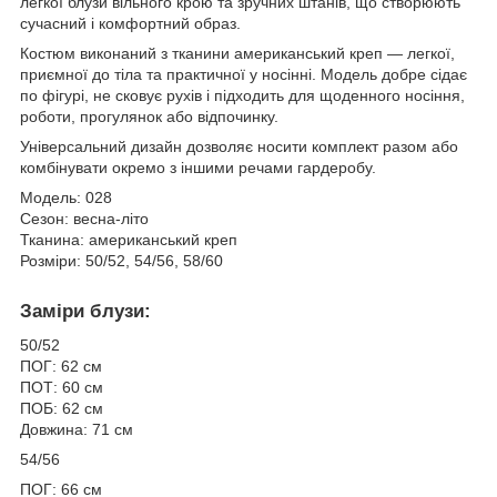
легкої блузи вільного крою та зручних штанів, що створюють
сучасний і комфортний образ.
Костюм виконаний з тканини американський креп — легкої,
приємної до тіла та практичної у носінні. Модель добре сідає
по фігурі, не сковує рухів і підходить для щоденного носіння,
роботи, прогулянок або відпочинку.
Універсальний дизайн дозволяє носити комплект разом або
комбінувати окремо з іншими речами гардеробу.
Модель: 028
Сезон: весна-літо
Тканина: американський креп
Розміри: 50/52, 54/56, 58/60
Заміри блузи:
50/52
ПОГ: 62 см
ПОТ: 60 см
ПОБ: 62 см
Довжина: 71 см
54/56
ПОГ: 66 см