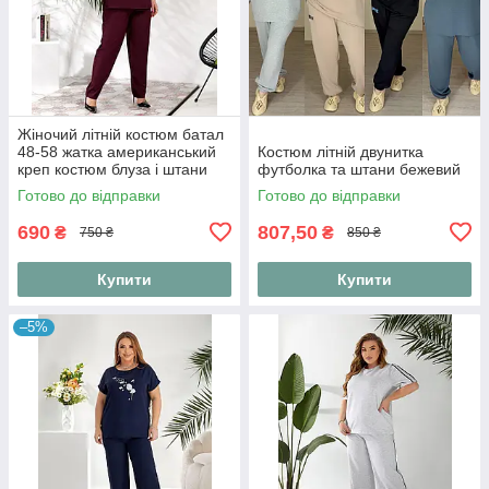
Жіночий літній костюм батал
48-58 жатка американський
Костюм літній двунитка
креп костюм блуза і штани
футболка та штани бежевий
вільний повсякденний
Готово до відправки
Готово до відправки
великих розмірів
690
807,50
₴
₴
750 ₴
850 ₴
Купити
Купити
–5%