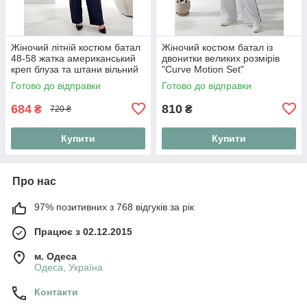
Жіночий літній костюм батал
Жіночий костюм батал із
48-58 жатка американський
двонитки великих розмірів
креп блуза та штани вільний
"Curve Motion Set"
повсякденний великих
Готово до відправки
Готово до відправки
розмірів
684
810
₴
₴
720 ₴
Купити
Купити
Про нас
97% позитивних з 768 відгуків за рік
Працює з 02.12.2015
м. Одеса
Одеса, Україна
Контакти