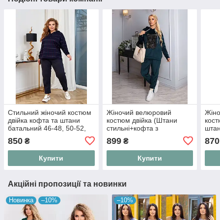
Стильний жіночий костюм
Жіночий велюровий
Жіно
двійка кофта та штани
костюм двійка (Штани
кост
батальний 46-48, 50-52,
стильні+кофта з
штан
54-56, 58-60
капюшоном) розміри 50-
бата
850
899
870
₴
₴
52,54-56,58-60 (#461)
58/6
Купити
Купити
Акційні пропозиції та новинки
Новинка
–10%
–10%