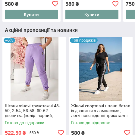
ламп
580
580
750
₴
₴
Купити
Купити
Акційні пропозиції та новинки
–5%
Топ продажів
Штани жіночі трикотажні 48-
Жіночі спортивні штани батал
50, 2-54, 56-58, 60-62
із двонитки з лампасами,
двонитка (колір: чорний,
легкі повсякденні трикотажні
сірий, фіалка, капучино,
брюки на резинці "Sport
Готово до відправки
Готово до відправки
небесний)
Active", розміри 52-56
522,50
580
₴
₴
550 ₴