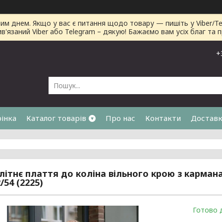
днем. Якщо у вас є питання щодо товару — пишіть у Viber/Tele
ив'язаний Viber або Telegram – дякую! Бажаємо вам усіх благ та 
+
рінка
Каталог товарів
Про нас
Контакти
Доставк
я
літнє плаття до коліна вільного крою з карман
2/54 (2225)
Готово 