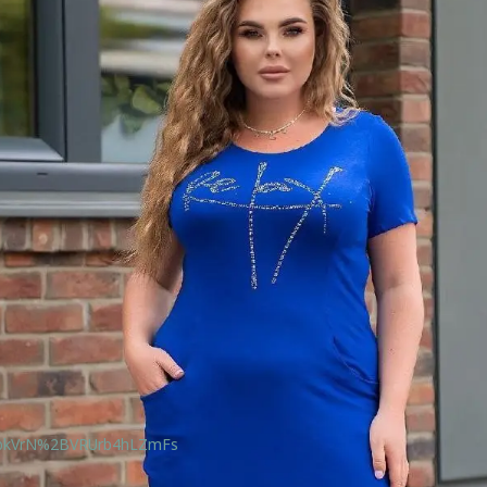
lbkVrN%2BVRUrb4hLZmFs