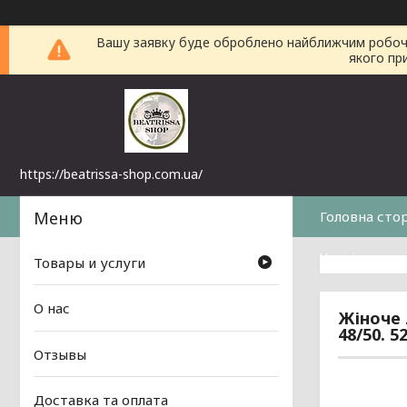
Вашу заявку буде оброблено найближчим робочим 
якого пр
https://beatrissa-shop.com.ua/
Головна сто
Часті питанн
Товары и услуги
О нас
Жіноче 
48/50. 5
Отзывы
Доставка та оплата