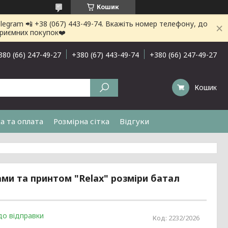
Кошик
gram 📲 +38 (067) 443-49-74. Вкажіть номер телефону, до
приємних покупок❤️
380 (66) 247-49-27
+380 (67) 443-49-74
+380 (66) 247-49-27
Кошик
а та оплата
Розмірна сітка
Відгуки
ами та принтом "Relax" розміри батал
до відправки
Код:
2232/2026