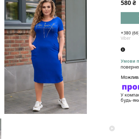
580 ₴
+380 (66
Viber
поверне
У компан
будь-як