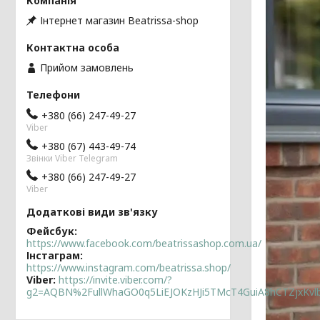
Інтернет магазин Beatrissa-shop
Прийом замовлень
+380 (66) 247-49-27
Viber
+380 (67) 443-49-74
Звінки Viber Telegram
+380 (66) 247-49-27
Viber
Фейсбук
https://www.facebook.com/beatrissashop.com.ua/
Інстаграм
https://www.instagram.com/beatrissa.shop/
Viber
https://invite.viber.com/?
g2=AQBN%2FullWhaGO0q5LiEJOKzHJi5TMcT4GuiA8hCTZjxKv