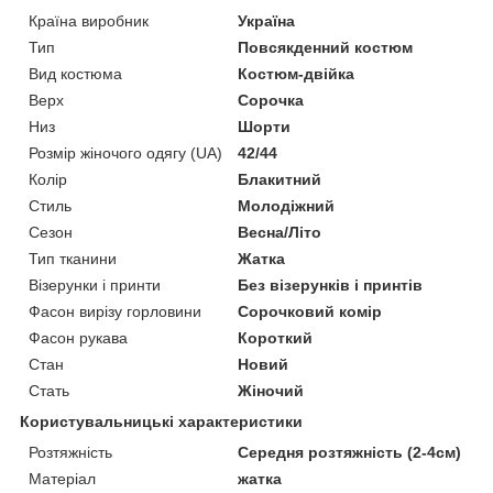
Країна виробник
Україна
Тип
Повсякденний костюм
Вид костюма
Костюм-двійка
Верх
Сорочка
Низ
Шорти
Розмір жіночого одягу (UA)
42/44
Колір
Блакитний
Стиль
Молодіжний
Сезон
Весна/Літо
Тип тканини
Жатка
Візерунки і принти
Без візерунків і принтів
Фасон вирізу горловини
Сорочковий комір
Фасон рукава
Короткий
Стан
Новий
Стать
Жіночий
Користувальницькі характеристики
Розтяжність
Середня розтяжність (2-4см)
Матеріал
жатка