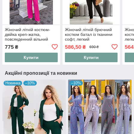
Жіночий літній костюм-
Жіночий літній брючний
Жіно
двійка креп-жатка,
костюм батал із тканини
кост
повсякденний вільний
софт, легкий
легк
брючний костюм із
повсякденний
кост
775
586,50
564
₴
₴
690 ₴
сорочкою та штанами
прогулянковий костюм-
та ш
палаццо "Trend Style"
двійка вільна кофта та
Style
Купити
Купити
штани "Soft E
Акційні пропозиції та новинки
Новинка
–10%
–10%