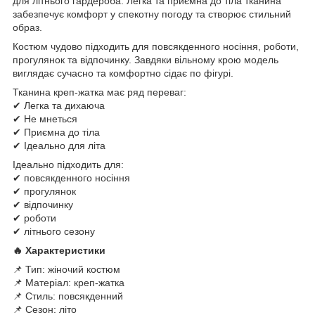
для літнього гардероба. Легка та приємна до тіла тканина
забезпечує комфорт у спекотну погоду та створює стильний
образ.
Костюм чудово підходить для повсякденного носіння, роботи,
прогулянок та відпочинку. Завдяки вільному крою модель
виглядає сучасно та комфортно сідає по фігурі.
Тканина креп-жатка має ряд переваг:
✔ Легка та дихаюча
✔ Не мнеться
✔ Приємна до тіла
✔ Ідеально для літа
Ідеально підходить для:
✔ повсякденного носіння
✔ прогулянок
✔ відпочинку
✔ роботи
✔ літнього сезону
🔥 Характеристики
📌 Тип: жіночий костюм
📌 Матеріал: креп-жатка
📌 Стиль: повсякденний
📌 Сезон: літо