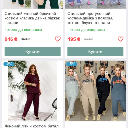
Стильний жіночий брючний
Стильний прогулочний
костюм класика двійка піджак
костюм-двійка з поясом,
і штани
коттон, блуза та штани
Готово до відправки
Готово до відправки
846
495
₴
₴
940 ₴
550 ₴
Купити
Купити
–8%
–5%
Жіночий літній костюм батал