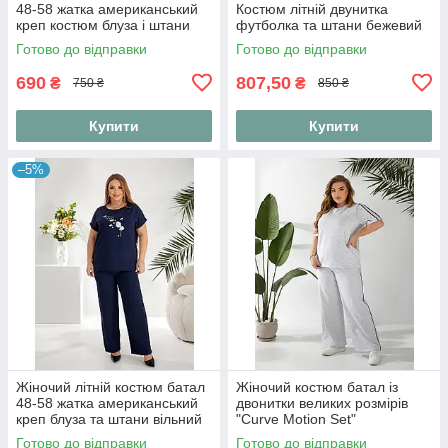
48-58 жатка американський
Костюм літній двунитка
креп костюм блуза і штани
футболка та штани бежевий
вільний повсякденний
Готово до відправки
Готово до відправки
великих розмірів
690
807,50
₴
₴
750 ₴
850 ₴
Купити
Купити
–5%
Жіночий літній костюм батал
Жіночий костюм батал із
48-58 жатка американський
двонитки великих розмірів
креп блуза та штани вільний
"Curve Motion Set"
повсякденний великих
Готово до відправки
Готово до відправки