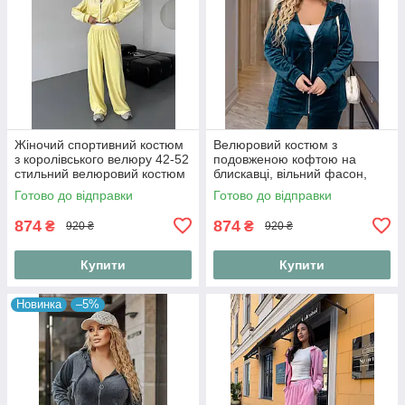
Жіночий спортивний костюм
Велюровий костюм з
з королівського велюру 42-52
подовженою кофтою на
стильний велюровий костюм
блискавці, вільний фасон,
для прогулянок та відпочинку
батальні розміри
Готово до відправки
Готово до відправки
874
874
₴
₴
920 ₴
920 ₴
Купити
Купити
Новинка
–5%