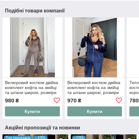
Подібні товари компанії
Велюровий костюм двійка
Велюровий костюм двійка
Теп
комплект кофта на змійці
комплект кофта на змійці
кост
та штани широкі, розміри
та штани широкі, розміри
коро
48-50, 52-54, 56-60
48-50, 52-54, 56-60
кофт
980
970
780
₴
₴
Купити
Купити
Акційні пропозиції та новинки
Топ продажів
–10%
–10%