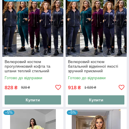
Велюровий костюм
Велюровий костюм
прогулянковий кофта та
батальний відмінної якості
штани теплий стильний
зручний приємний
Готово до відправки
Готово до відправки
828
918
₴
₴
920 ₴
1 020 ₴
Купити
Купити
–5%
–5%