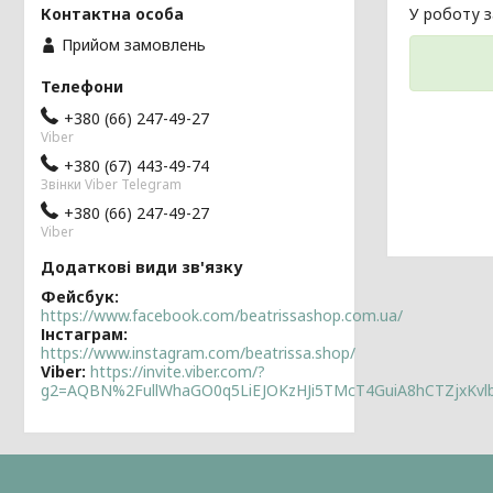
У роботу з
Прийом замовлень
+380 (66) 247-49-27
Viber
+380 (67) 443-49-74
Звінки Viber Telegram
+380 (66) 247-49-27
Viber
Фейсбук
https://www.facebook.com/beatrissashop.com.ua/
Інстаграм
https://www.instagram.com/beatrissa.shop/
Viber
https://invite.viber.com/?
g2=AQBN%2FullWhaGO0q5LiEJOKzHJi5TMcT4GuiA8hCTZjxKv