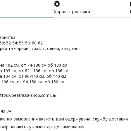
Характеристики
вонитка
50; 52-54; 56-58; 60-62
ірий та чорний , графіт, олива, капучіно
на 102 см, от 74-130 см об 130 см
 103 см, от 82 - 136 см, об 136 см
а 104 см, от 90-140 см, об 140 см
 106 см, от 94-150 см, об 150 см
tps://beatrissa-shop.com.ua/
-49-74
лення замовлення вкажіть дані одержувача, службу доставки
колір напишіть у коментарі до замовлення