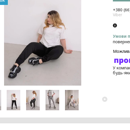
даж
+380 (66
Viber
поверне
У компан
будь-як