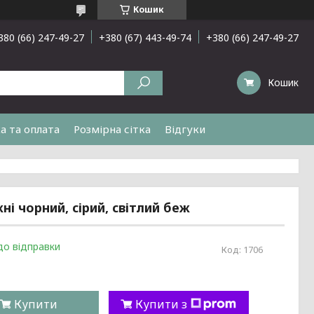
Кошик
380 (66) 247-49-27
+380 (67) 443-49-74
+380 (66) 247-49-27
Кошик
а та оплата
Розмірна сітка
Відгуки
і чорний, сірий, світлий беж
до відправки
Код:
1706
Купити
Купити з