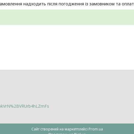
амовлення надходить після погодження із замовником та оплат
lbkVrN%2BVRUrb4hLZmFs
Сайт створений на маркетплейсі
Prom.ua