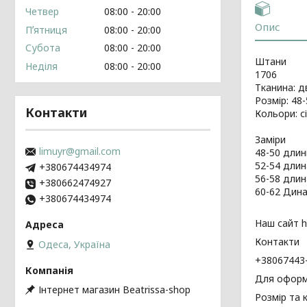
Четвер
08:00
20:00
Опис
Пʼятниця
08:00
20:00
Субота
08:00
20:00
Штани
Неділя
08:00
20:00
1706
Тканина: д
Розмір: 48-
Контакти
Кольори: с
Заміри
limuyr@gmail.com
48-50 длин
52-54 длина
+380674434974
56-58 длин
+380662474927
60-62 Дина
+380674434974
Наш сайт ht
Контакти
Одеса, Україна
+38067443
Для оформ
Інтернет магазин Beatrissa-shop
Розмір та 