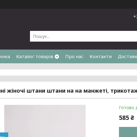
+
рінка
Каталог товарів
Про нас
Контакти
Доставк
я
ні жіночі штани штани на на манжеті, трикотажн
Готово 
585 ₴