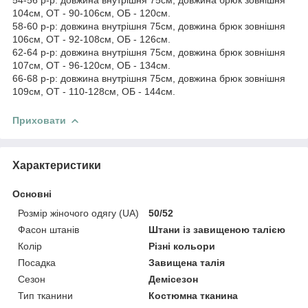
104см, ОТ - 90-106см, ОБ - 120см.
58-60 р-р: довжина внутрішня 75см, довжина брюк зовнішня
106см, ОТ - 92-108см, ОБ - 126см.
62-64 р-р: довжина внутрішня 75см, довжина брюк зовнішня
107см, ОТ - 96-120см, ОБ - 134см.
66-68 р-р: довжина внутрішня 75см, довжина брюк зовнішня
109см, ОТ - 110-128см, ОБ - 144см.
Приховати
Характеристики
Основні
Розмір жіночого одягу (UA)
50/52
Фасон штанів
Штани із завищеною талією
Колір
Різні кольори
Посадка
Завищена талія
Сезон
Демісезон
Тип тканини
Костюмна тканина