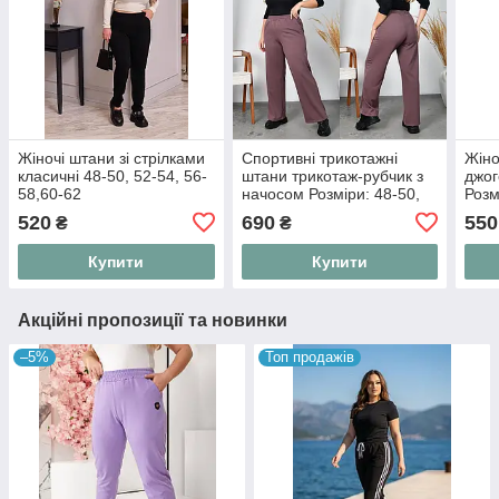
Жіночі штани зі стрілками
Спортивні трикотажні
Жіно
класичні 48-50, 52-54, 56-
штани трикотаж-рубчик з
джог
58,60-62
начосом Розміри: 48-50,
Розм
52-54, 56-58, 60-62, 64-66
58, 
520
690
550
₴
₴
(3688)
Купити
Купити
Акційні пропозиції та новинки
–5%
Топ продажів