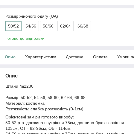
Розмір жіночого одягу (UA)
50/52
54/56
58/60
62/64
66/68
Готово до відправки
Опис
Характеристики
Доставка
Оплата
Умови п
Опис
Штани №2230
Розмір: 50-52, 54-56, 58-60, 62-64, 66-68
Матеріал: костюмка
Розтяжність: слабка розтяжність (0-1см)
Орієнтовні заміри готового виробу:
50-52 р-р: довжина внутрішня 75см, довжина брюк зовнішня
103см, ОТ - 82-96см, ОБ - 114см.
54-56 р-р: довжина внутрішня 75см, довжина брюк зовнішня