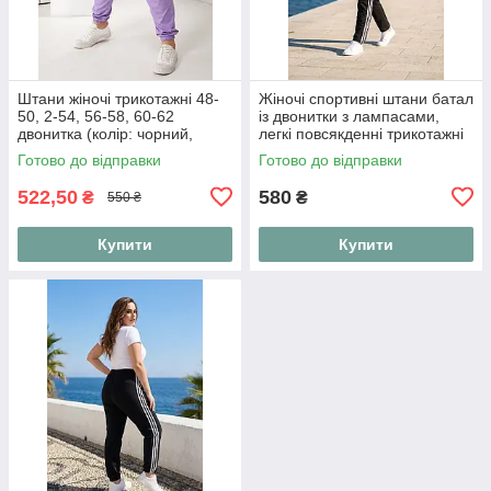
Штани жіночі трикотажні 48-
Жіночі спортивні штани батал
50, 2-54, 56-58, 60-62
із двонитки з лампасами,
двонитка (колір: чорний,
легкі повсякденні трикотажні
сірий, фіалка, капучино,
брюки на резинці "Sport
Готово до відправки
Готово до відправки
небесний)
Active", розміри 52-56
522,50
580
₴
₴
550 ₴
Купити
Купити