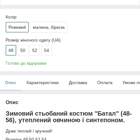
Колір
Рожевий
малина, бірюза
Розмір жіночого одягу (UA)
48
50
52
54
Готово до відправки
Опис
Характеристики
Доставка
Оплата
Умови п
Опис
Зимовий стьобаний костюм "Батал" (48-
56), утеплений овчиною і синтепоном
.
Дуже теплий і зручний!
Розміри 48 50.52.54