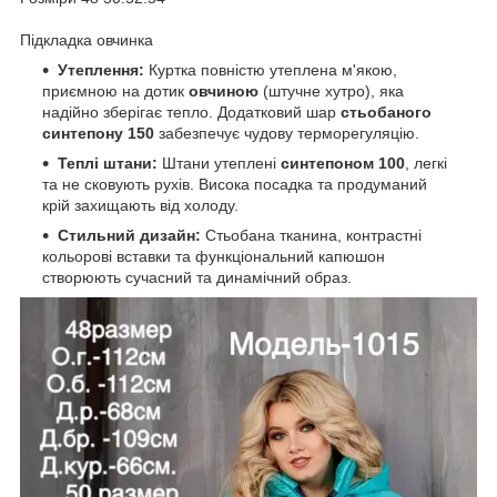
Підкладка овчинка
Утеплення:
Куртка повністю утеплена м'якою,
приємною на дотик
овчиною
(штучне хутро), яка
надійно зберігає тепло. Додатковий шар
стьобаного
синтепону 150
забезпечує чудову терморегуляцію.
Теплі штани:
Штани утеплені
синтепоном 100
, легкі
та не сковують рухів. Висока посадка та продуманий
крій захищають від холоду.
Стильний дизайн:
Стьобана тканина, контрастні
кольорові вставки та функціональний капюшон
створюють сучасний та динамічний образ.