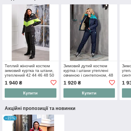
Теплий жіночий костюм
Зимовий дутий костюм
Зим
зимовий куртка та штани,
куртка і штани утеплені
утеп
утеплений 42 44 46 48 50
овчиною і синтепоном, 48
синт
52 54 56
50 52 54
кост
1 940
1 920
1 9
₴
₴
Купити
Купити
Акційні пропозиції та новинки
–15%