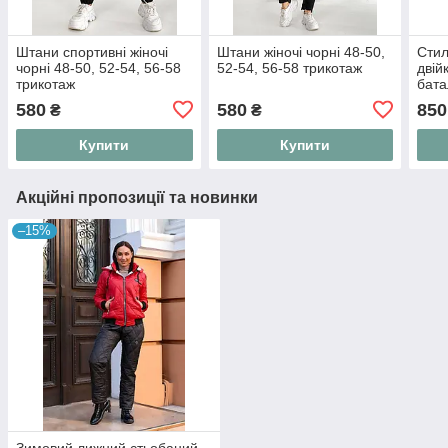
Штани спортивні жіночі
Штани жіночі чорні 48-50,
Стил
чорні 48-50, 52-54, 56-58
52-54, 56-58 трикотаж
двій
трикотаж
бата
54-5
580
580
850
₴
₴
Купити
Купити
Акційні пропозиції та новинки
–15%
Зимовий лижний стьобаний