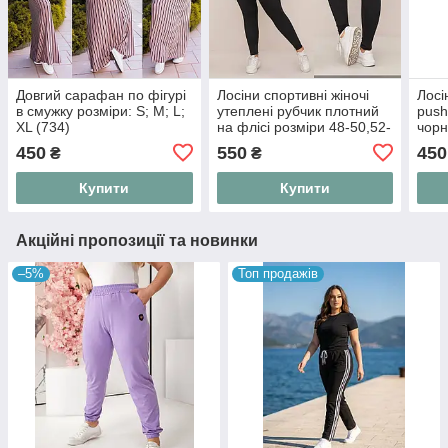
Довгий сарафан по фігурі
Лосіни спортивні жіночі
Лосі
в смужку розміри: S; M; L;
утеплені рубчик плотний
push
XL (734)
на флісі розміри 48-50,52-
чорн
54,56-58,60-64
(ove
450
550
450
₴
₴
(#1381ыван)
Купити
Купити
Акційні пропозиції та новинки
–5%
Топ продажів