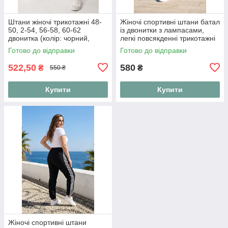
Штани жіночі трикотажні 48-
Жіночі спортивні штани батал
50, 2-54, 56-58, 60-62
із двонитки з лампасами,
двонитка (колір: чорний,
легкі повсякденні трикотажні
сірий, фіалка, капучино,
брюки на резинці "Sport
Готово до відправки
Готово до відправки
небесний)
Active", розміри 52-56
522,50
580
₴
₴
550 ₴
Купити
Купити
Жіночі спортивні штани