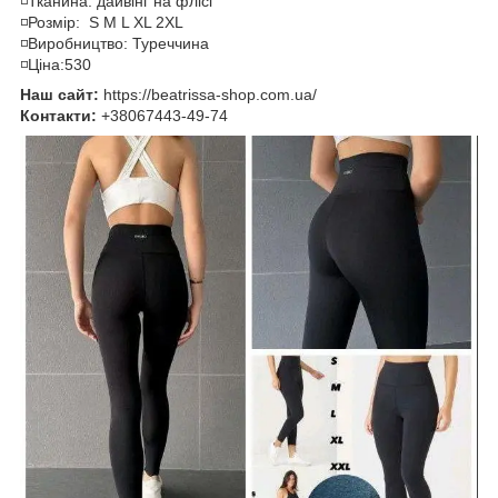
◽️Тканина: дайвінг на флісі
◽️Розмір: S M L XL 2XL
◽️Виробництво: Туреччина
◽️Ціна:530
Наш сайт:
https://beatrissa-shop.com.ua/
Контакти:
+38067443-49-74