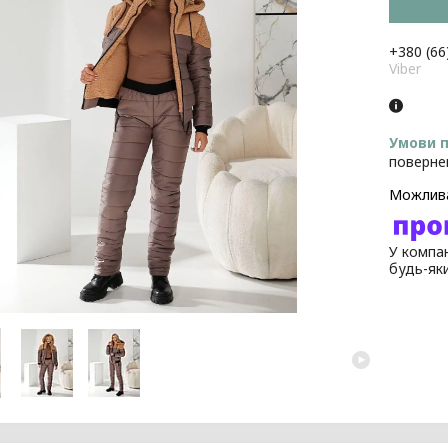
+380 (66
Viber
поверне
У компан
будь-як