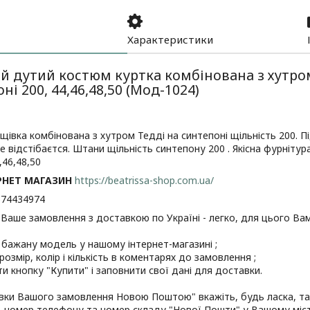
Характеристики
й дутий костюм куртка комбінована з хутром
ні 200, 44,46,48,50 (Мод-1024)
щівка комбінована з хутром Тедді на синтепоні щільність 200. Пі
 відстібаєтся. Штани щільність синтепону 200 . Якісна фурнітура
,46,48,50
РНЕТ МАГАЗИН
https://beatrissa-shop.com.ua/
674434974
аше замовлення з доставкою по Україні - легко, для цього Вам
 бажану модель у нашому інтернет-магазині ;
розмір, колір і кількість в коментарях до замовлення ;
ти кнопку "Купити" і заповнити свої дані для доставки.
ки Вашого замовлення Новою Поштою" вкажіть, будь ласка, такі
то, номер телефону та номер складу "Нової Пошти" у Вашому міст