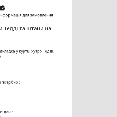
Інформація для замовлення
 Тедді та штани на
дкладка у куртці хутро Тедді.
.
 потрібно :
 дані :
і.