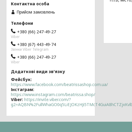
Прийом замовлень
+380 (66) 247-49-27
Viber
+380 (67) 443-49-74
Звінки Viber Telegram
+380 (66) 247-49-27
Viber
Фейсбук
https://www.facebook.com/beatrissashop.com.ua/
Інстаграм
https://www.instagram.com/beatrissa.shop/
Viber
https://invite.viber.com/?
g2=AQBN%2FullWhaGO0q5LiEJOKzHJi5TMcT4GuiA8hCTZjxKv