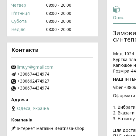
Четвер
08:00
20:00
Пʼятниця
08:00
20:00
Опис
Субота
08:00
20:00
Неділя
08:00
20:00
Зимови
синтепо
Контакти
Мод-1024
Куртка пла
Капюшон не
limuyr@gmail.com
Розміри-44
+380674434974
НАШ ІНТЕ
+380662474927
Viber +380
+380674434974
Оформити В
1. Вибрати
Одеса, Україна
2. Вказати 
3. Натисну
Інтернет магазин Beatrissa-shop
Для достав
П.І.Б, міс