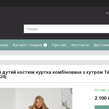
+
рінка
Каталог товарів
Про нас
Контакти
Доставк
я
 дутий костюм куртка комбінована з хутром Тедд
24)
Готово 
2 100 