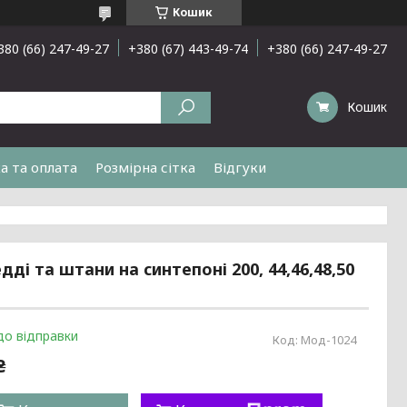
Кошик
380 (66) 247-49-27
+380 (67) 443-49-74
+380 (66) 247-49-27
Кошик
а та оплата
Розмірна сітка
Відгуки
і та штани на синтепоні 200, 44,46,48,50
до відправки
Код:
Мод-1024
₴