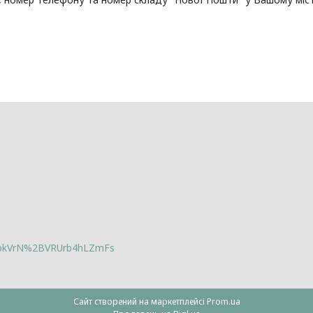
lbkVrN%2BVRUrb4hLZmFs
Сайт створений на маркетплейсі
Prom.ua