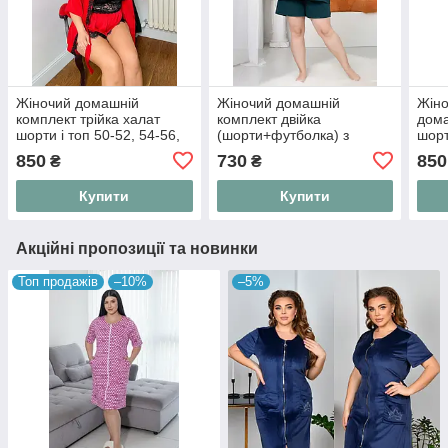
Жіночий домашній
Жіночий домашній
Жіно
комплект трійка халат
комплект двійка
дома
шорти і топ 50-52, 54-56,
(шорти+футболка) з
шорт
58-60 колір чорний і
мереживом 48-50, 52-54,
58-6
850
730
850
₴
₴
червоний
56-58, 60-62, 64-66
Купити
Купити
Акційні пропозиції та новинки
Топ продажів
–10%
–5%