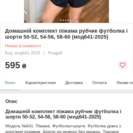
Домашній комплект піжама рубчик футболка і
шорти 50-52, 54-56, 58-60 (мод641-2025)
Немає в наявності
Код: мод641-2025
Роздріб
595
₴
Опис
Характеристики
Доставка
Оплата
Умови п
Опис
Домашній комплект піжама рубчик футболка і
шорти 50-52, 54-56, 58-60 (мод641-2025)
Модель №641. Піжама. Футболка+шорти. Футболка довга з
коротким рукавом, Шорти на резинці без кишень. Тканина