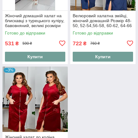
Жіночий домашній халат на
Велюровий халатна змійці,
блискавці з турецького куліру,
жіночий домашній Розмір 48-
бавовняний, великі розміри
50, 52-54,56-58, 60-62, 64-66
52–58
(Мод 3727)
Готово до відправки
Готово до відправки
531
722
₴
₴
590 ₴
760 ₴
Купити
Купити
–3%
Жіночий халат до коліна