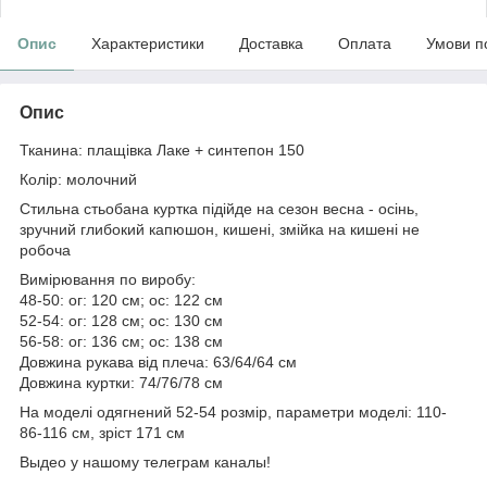
Опис
Характеристики
Доставка
Оплата
Умови п
Опис
Тканина: плащівка Лаке + синтепон 150
Колір: молочний
Стильна стьобана куртка підійде на сезон весна - осінь,
зручний глибокий капюшон, кишені, змійка на кишені не
робоча
Вимірювання по виробу:
48-50: ог: 120 см; ос: 122 см
52-54: ог: 128 см; ос: 130 см
56-58: ог: 136 см; ос: 138 см
Довжина рукава від плеча: 63/64/64 см
Довжина куртки: 74/76/78 см
На моделі одягнений 52-54 розмір, параметри моделі: 110-
86-116 см, зріст 171 см
Выдео у нашому телеграм каналы!