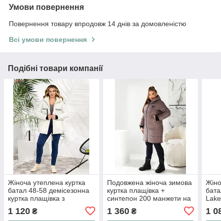
Умови повернення
Повернення товару впродовж 14 днів за домовленістю
Всі умови повернення
Подібні товари компанії
Жіноча утеплена куртка
Подовжена жіноча зимова
Жіно
батал 48-58 демісезонна
куртка плащівка +
бата
куртка плащівка з
синтепон 200 манжети на
Lake
синтепоном стильна
рукавах 50/52, 54/56,
ман
1 120
1 360
1 0
₴
₴
58/60 (074)