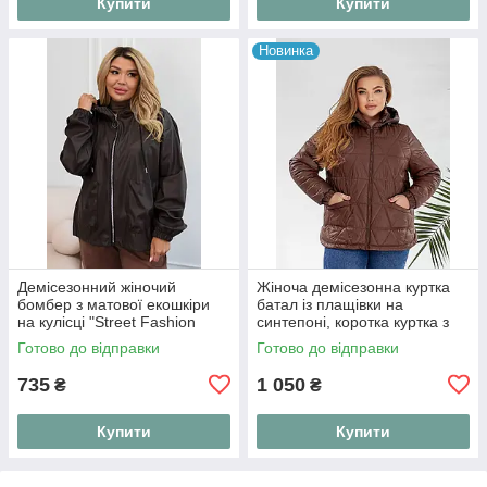
Купити
Купити
Новинка
Демісезонний жіночий
Жіноча демісезонна куртка
бомбер з матової екошкіри
батал із плащівки на
на кулісці "Street Fashion
синтепоні, коротка куртка з
Bombe
капюшоном на блискавці
Готово до відправки
Готово до відправки
"Active Line"
735
1 050
₴
₴
Купити
Купити