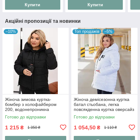
Купити
Купити
Акційні пропозиції та новинки
–10%
Топ продажів
–5%
Жіноча зимова куртка-
Жіноча демісезонна куртка
бомбер з холофайбером
батал стьобана, легка
200, водонепроникна
повсякденна куртка оверсайз
плащівка 52-54
довжиною 80 см на блискавці
Готово до відправки
Готово до відправки
"Print Line", розміри 48-6
1 215
1 054,50
₴
₴
1 350 ₴
1 110 ₴