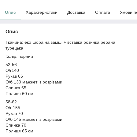
Опис
Характеристики
Доставка
Оплата
Умови п
Опис
Тканина: еко шкіра на замші + вставка розинка ребана
турецька
Колір: чорний
52-56
О/г140
Рукав 66
О/б 130 манжет із розрізами
Спинка 65
Полиця 60 см
58-62
О/г 155
Рукав 70
О/б 145 манжет із розрізами
Спинка 70
Полиця 65 см