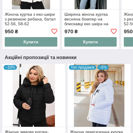
Жіноча куртка з еко-шкіри
Шкіряна жіноча куртка
Жіно
з резинкою ребана, батал
весняна бомпер на
з ре
52-56, 58-62
блискавці еко шкіра на
52-5
замші Розміри 52-56,58-62
950
970
950
₴
₴
(#467) 58-62
Купити
Купити
Акційні пропозиції та новинки
–10%
Топ продажів
–5%
Жіноча зимова куртка-
Жіноча демісезонна куртка