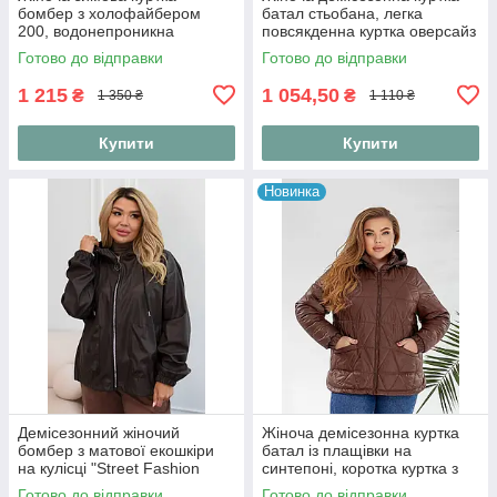
бомбер з холофайбером
батал стьобана, легка
200, водонепроникна
повсякденна куртка оверсайз
плащівка 52-54
довжиною 80 см на блискавці
Готово до відправки
Готово до відправки
"Print Line", розміри 48-6
1 215
1 054,50
₴
₴
1 350 ₴
1 110 ₴
Купити
Купити
Новинка
Демісезонний жіночий
Жіноча демісезонна куртка
бомбер з матової екошкіри
батал із плащівки на
на кулісці "Street Fashion
синтепоні, коротка куртка з
Bombe
капюшоном на блискавці
Готово до відправки
Готово до відправки