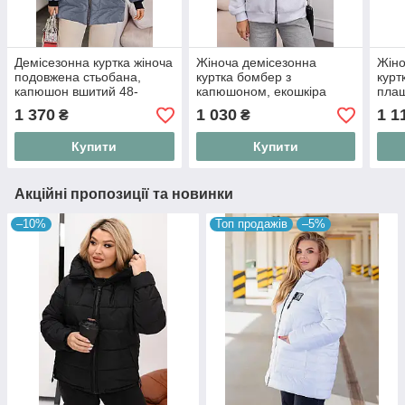
Демісезонна куртка жіноча
Жіноча демісезонна
Жіно
подовжена стьобана,
куртка бомбер з
курт
капюшон вшитий 48-
капюшоном, екошкіра
плащ
50,52-54,56-58, 60-62
стьобана, великі розміри
легк
1 370
1 030
1 1
₴
₴
48–62
подо
капю
Купити
Купити
"Prin
Акційні пропозиції та новинки
–10%
Топ продажів
–5%