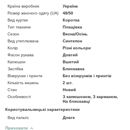
Країна виробник
Україна
Розмір жіночого одягу (UA)
48/50
Вид куртки
Коротка
Тип тканини
Плащівка
Сезон
Весна/Осінь
Вид утеплювача
Синтепон
Колір
Різні кольори
Фасон рукава
Довгий
Капюшон
Вшитий
Застібка
Блискавка
Візерунки і принти
Без візерунків і принтів
Кількість кишень
2 шт.
Стан
Новий
Особливості
З капюшоном, З карманом,
На блискавці
Користувальницькі характеристики
Вид пальто
Довге
Приховати