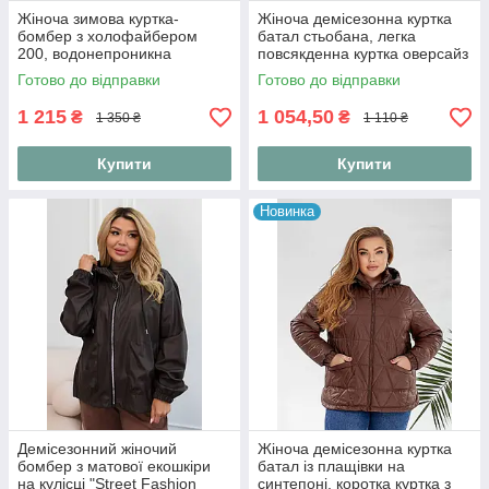
Жіноча зимова куртка-
Жіноча демісезонна куртка
бомбер з холофайбером
батал стьобана, легка
200, водонепроникна
повсякденна куртка оверсайз
плащівка 52-54
довжиною 80 см на блискавці
Готово до відправки
Готово до відправки
"Print Line", розміри 48-6
1 215
1 054,50
₴
₴
1 350 ₴
1 110 ₴
Купити
Купити
Новинка
Демісезонний жіночий
Жіноча демісезонна куртка
бомбер з матової екошкіри
батал із плащівки на
на кулісці "Street Fashion
синтепоні, коротка куртка з