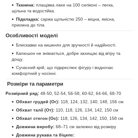
Тканина:
плащівка
лаке
на 100 силіконі – легка,
щільна та водостійка.
Підкладка:
саржа щільністю 250 – міцна, якісна,
приємна до тіла.
Особливості моделі
Блискавки на кишенях для зручності й надійності.
Капюшон не знімається, добре захищає від вітру та
дощу.
Сучасний крій, що підкреслює фігуру і водночас
комфортний у носінні.
Розміри та параметри
Розмірний ряд:
48-50, 52-54, 56-58, 60-62, 64-66, 68-70
Обхват грудей (Ог):
118, 124, 132, 140, 148, 156 см
Обхват талії (От):
110, 118, 126, 134, 142, 150 см
Обхват стегон (Ос):
118, 126, 134, 142, 150, 158 см
Довжина виробу:
68–71 см залежно від розміру
Довжина рукава та біцепс: