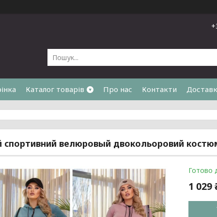
+
рінка
Каталог товарів
Про нас
Контакти
Доставк
я
 спортивний велюровый двокольоровий костюм 4
Готово 
1 029 