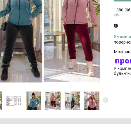
+380 (66
Viber
поверне
У компан
будь-як