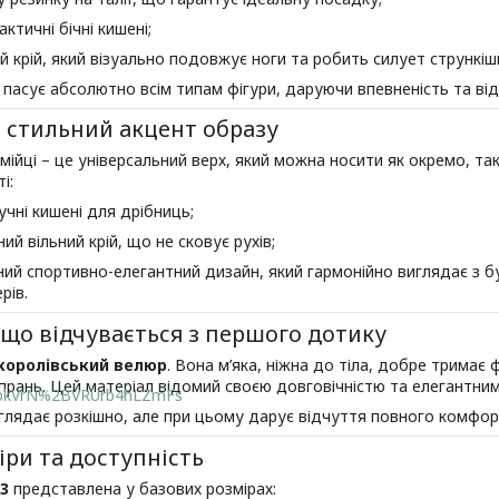
актичні бічні кишені;
й крій, який візуально подовжує ноги та робить силует стрункіш
пасує абсолютно всім типам фігури, даруючи впевненість та від
– стильний акцент образу
мійці – це універсальний верх, який можна носити як окремо, так і
і:
учні кишені для дрібниць;
ий вільний крій, що не сковує рухів;
ний спортивно-елегантний дизайн, який гармонійно виглядає з бу
рів.
 що відчувається з першого дотику
королівський велюр
. Вона м’яка, ніжна до тіла, добре тримає ф
прань. Цей матеріал відомий своєю довговічністю та елегантни
lbkVrN%2BVRUrb4hLZmFs
лядає розкішно, але при цьому дарує відчуття повного комфор
іри та доступність
3
представлена у базових розмірах: