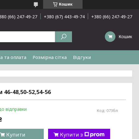
Кошик
380 (66) 247-49-27
+380 (67) 443-49-74
+380 (66) 247-49-27
Кошик
а та оплата
Розмірна сітка
Відгуки
6-48,50-52,54-56
до відправки
Код:
073бл
₴
Купити
Купити з