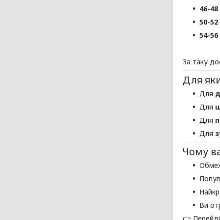
46-48
50-52
54-56
За таку до
Для як
Для
д
Для
щ
Для
п
Для
з
Чому в
Обмеж
Попул
Найкр
Ви от
👉 Перейді