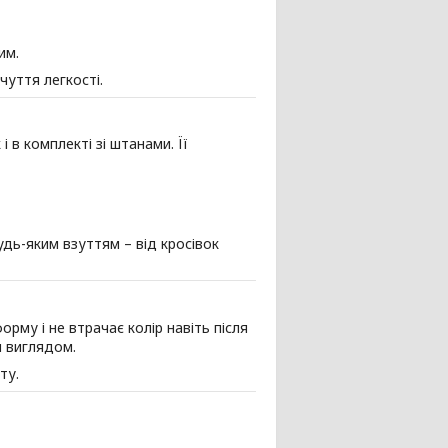
им.
чуття легкості.
 в комплекті зі штанами. Її
дь-яким взуттям – від кросівок
орму і не втрачає колір навіть після
м виглядом.
ту.