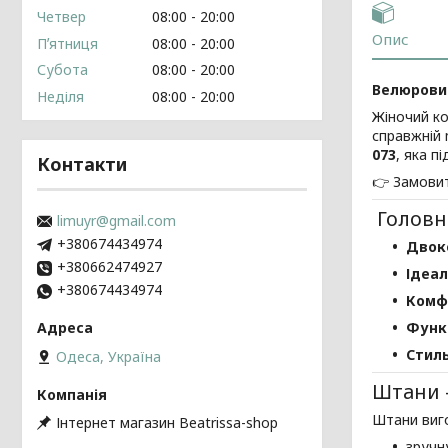
Четвер
08:00
20:00
Опис
Пʼятниця
08:00
20:00
Субота
08:00
20:00
Велюровий
Неділя
08:00
20:00
Жіночий ко
справжній 
073
, яка п
Контакти
👉 Замовит
Головн
limuyr@gmail.com
+380674434974
Двок
+380662474927
Ідеал
+380674434974
Комфо
Функц
Стиль
Одеса, Україна
Штани –
Штани виго
Інтернет магазин Beatrissa-shop
зручн