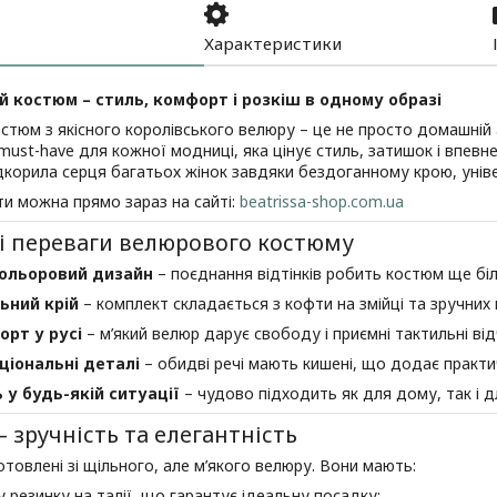
Характеристики
 костюм – стиль, комфорт і розкіш в одному образі
стюм з якісного королівського велюру – це не просто домашній 
must-have для кожної модниці, яка цінує стиль, затишок і впевн
ідкорила серця багатьох жінок завдяки бездоганному крою, унів
и можна прямо зараз на сайті:
beatrissa-shop.com.ua
і переваги велюрового костюму
ольоровий дизайн
– поєднання відтінків робить костюм ще біл
ьний крій
– комплект складається з кофти на змійці та зручних 
рт у русі
– м’який велюр дарує свободу і приємні тактильні від
іональні деталі
– обидві речі мають кишені, що додає практи
 у будь-якій ситуації
– чудово підходить як для дому, так і д
 зручність та елегантність
товлені зі щільного, але м’якого велюру. Вони мають:
у резинку на талії, що гарантує ідеальну посадку;