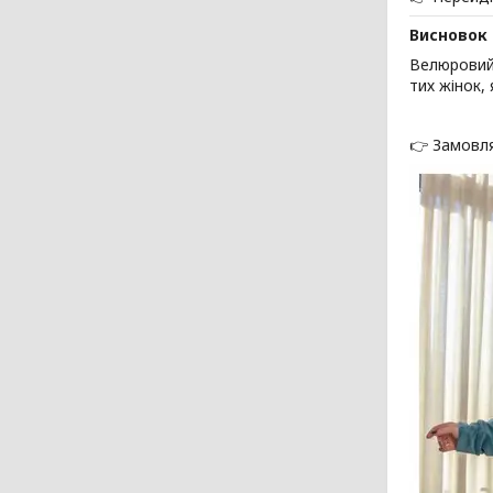
Висновок
Велюрови
тих жінок,
👉 Замовл