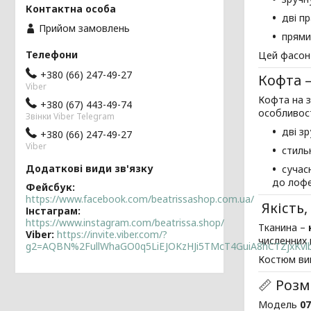
дві пр
Прийом замовлень
прями
Цей фасон 
+380 (66) 247-49-27
Кофта 
Viber
Кофта на з
+380 (67) 443-49-74
особливост
Звінки Viber Telegram
дві зр
+380 (66) 247-49-27
Viber
стильн
сучас
до лофе
Фейсбук
https://www.facebook.com/beatrissashop.com.ua/
Якість,
Інстаграм
https://www.instagram.com/beatrissa.shop/
Тканина –
Viber
https://invite.viber.com/?
численних 
g2=AQBN%2FullWhaGO0q5LiEJOKzHJi5TMcT4GuiA8hCTZjxKv
Костюм виг
📏 Розм
Модель
07