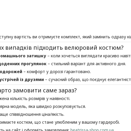
ступну вартість ви отримуєте комплект, який замінить одразу кі
их випадків підходить велюровий костюм?
омашнього затишку
– коли хочеться виглядати красиво навіт
оденних прогулянок
– стильний варіант для активного дня.
одорожей
– комфорт у дорозі гарантовано.
устрічей із друзями
– сучасний образ, що поєднує елегантність
арто замовити саме зараз?
ена кількість розмірів у наявності.
ярна модель, яка швидко розкуповується.
аще співвідношення ціна/якість.
римаєте костюм, що стане улюбленим у вашому гардеробі.
ть на сайт і оформіть замовлення:
beatrissa-shop.com.ua