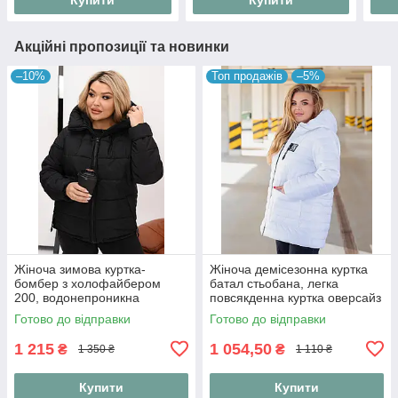
Акційні пропозиції та новинки
–10%
Топ продажів
–5%
Жіноча зимова куртка-
Жіноча демісезонна куртка
бомбер з холофайбером
батал стьобана, легка
200, водонепроникна
повсякденна куртка оверсайз
плащівка 52-54
довжиною 80 см на блискавці
Готово до відправки
Готово до відправки
"Print Line", розміри 48-6
1 215
1 054,50
₴
₴
1 350 ₴
1 110 ₴
Купити
Купити