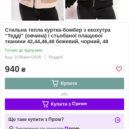
Стильна тепла куртка-бомбер з екохутра
"Тедді" (овчина) і стьобаної плащової
тканини 42,44,46,48 бежевий, чорний, 48
Готово до відправки
Код: 1036викт/2026
Роздріб
940
₴
Купити
або
Купити з
Що таке купити з Пром?
Замовлення під захистом