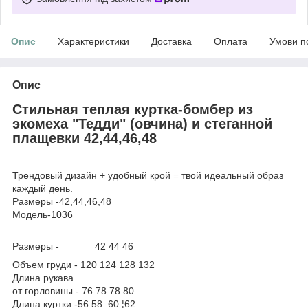
Опис
Характеристики
Доставка
Оплата
Умови п
Опис
Стильная теплая куртка-бомбер из
экомеха "Тедди" (овчина) и стеганной
плащевки 42,44,46,48
Трендовый дизайн + удобный крой = твой идеальный образ
каждый день.
Размеры -42,44,46,48
Модель-1036
Размеры - 42 44 46
Объем груди - 120 124 128 132
Длина рукава
от горловины - 76 78 78 80
Длина куртки -56 58 60 ¦62