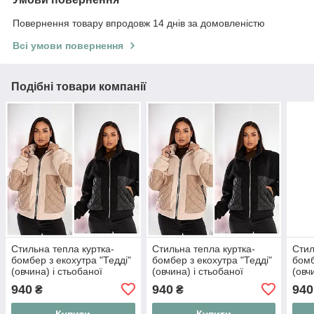
Повернення товару впродовж 14 днів за домовленістю
Всі умови повернення
Подібні товари компанії
Стильна тепла куртка-
Стильна тепла куртка-
Стил
бомбер з екохутра "Тедді"
бомбер з екохутра "Тедді"
бомб
(овчина) і стьобаної
(овчина) і стьобаної
(овч
плащової тканини
плащової тканини
плащ
940
940
940
₴
₴
42,44,46,48 бежевий,
42,44,46,48 бежевий,
42,4
чорний, 44
чорний, 46
Купити
Купити