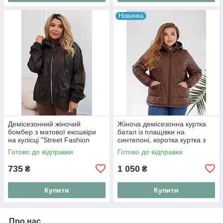
Новинка
Демісезонний жіночий
Жіноча демісезонна куртка
бомбер з матової екошкіри
батал із плащівки на
на кулісці "Street Fashion
синтепоні, коротка куртка з
Bombe
капюшоном на блискавці
Готово до відправки
Готово до відправки
"Active Line"
735
1 050
₴
₴
Купити
Купити
Про нас