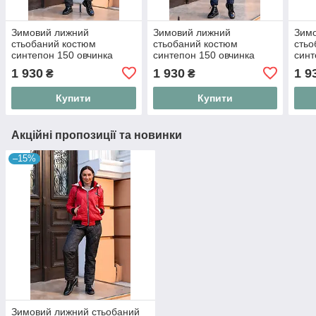
Зимовий лижний
Зимовий лижний
Зим
стьобаний костюм
стьобаний костюм
стьо
синтепон 150 овчинка
синтепон 150 овчинка
синт
куртка + штани моделі
куртка + штани моделі
курт
1 930
1 930
1 9
₴
₴
1082 (42-56) 46, марсала
1082 (42-56) 48,
1082
темносиній
Купити
Купити
Акційні пропозиції та новинки
–15%
Зимовий лижний стьобаний