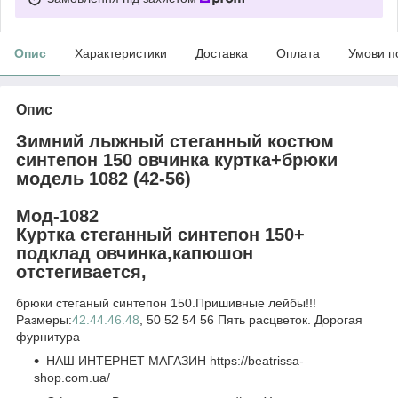
Опис
Характеристики
Доставка
Оплата
Умови п
Опис
Зимний лыжный стеганный костюм
синтепон 150 овчинка куртка+брюки
модель 1082 (42-56)
Мод-1082
Куртка стеганный синтепон 150+
подклад овчинка,капюшон
отстегивается,
брюки стеганый синтепон 150.Пришивные лейбы!!!
Размеры:
42.44.46.48
, 50 52 54 56 Пять расцветок. Дорогая
фурнитура
НАШ ИНТЕРНЕТ МАГАЗИН https://beatrissa-
shop.com.ua/