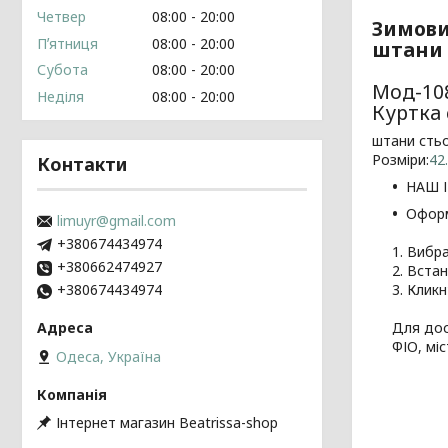
Четвер
08:00
20:00
Зимови
Пʼятниця
08:00
20:00
штани м
Субота
08:00
20:00
Мод-10
Неділя
08:00
20:00
Куртка 
штани стьо
Розміри:
42
Контакти
НАШ І
Оформ
limuyr@gmail.com
+380674434974
1. Вибр
+380662474927
2. Встан
3. Клик
+380674434974
Для дос
ФІО, мі
Одеса, Україна
Інтернет магазин Beatrissa-shop