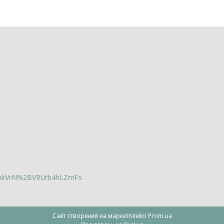
lbkVrN%2BVRUrb4hLZmFs
Сайт створений на маркетплейсі
Prom.ua