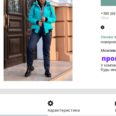
+380 (66
Viber
поверне
У компан
будь-як
Характеристики