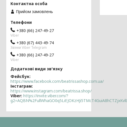
Прийом замовлень
+380 (66) 247-49-27
Viber
+380 (67) 443-49-74
Звінки Viber Telegram
+380 (66) 247-49-27
Viber
Фейсбук
https://www.facebook.com/beatrissashop.com.ua/
Інстаграм
https://www.instagram.com/beatrissa.shop/
Viber
https://invite.viber.com/?
g2=AQBN%2FullWhaGO0q5LiEJOKzHJi5TMcT4GuiA8hCTZjxKv