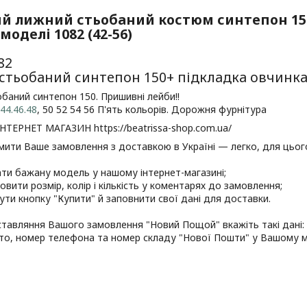
й лижний стьобаний костюм синтепон 150
оделі 1082 (42-56)
82
стьобаний синтепон 150+ підкладка овчинка
баний синтепон 150. Пришивні лейби!!
.44.46.48
, 50 52 54 56 П'ять кольорів. Дорожня фурнітура
НТЕРНЕТ МАГАЗИН https://beatrissa-shop.com.ua/
ити Ваше замовлення з доставкою в Україні — легко, для цьог
ати бажану модель у нашому інтернет-магазині;
овити розмір, колір і кількість у коментарях до замовлення;
нути кнопку "Купити" й заповнити свої дані для доставки.
тавляння Вашого замовлення "Новий Пощой" вкажіть такі дані:
сто, номер телефона та номер складу "Нової Пошти" у Вашому мі