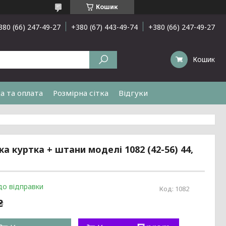
Кошик
380 (66) 247-49-27
+380 (67) 443-49-74
+380 (66) 247-49-27
Кошик
а та оплата
Розмірна сітка
Відгуки
 куртка + штани моделі 1082 (42-56) 44,
до відправки
Код:
1082
₴