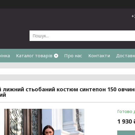
+
рінка
Каталог товарів
Про нас
Контакти
Доставк
я
 лижний стьобаний костюм синтепон 150 овчинка
ий
Готово 
1 930 