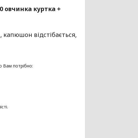
 овчинка куртка +
, капюшон відстібається,
о Вам потрібно:
сті.