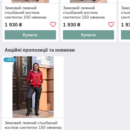
Зимовий лижний
Зимовий лижний
Зим
стьобаний костюм
стьобаний костюм
стьо
синтепон 150 овчинка
синтепон 150 овчинка
синт
куртка + штани моделі
куртка + штани моделі
курт
1 930
1 930
1 9
₴
₴
1082 (42-56) 46, марсала
1082 (42-56) 48, марсала
1082
Купити
Купити
Акційні пропозиції та новинки
–15%
Зимовий лижний стьобаний
костюм синтепон 150 овчинка