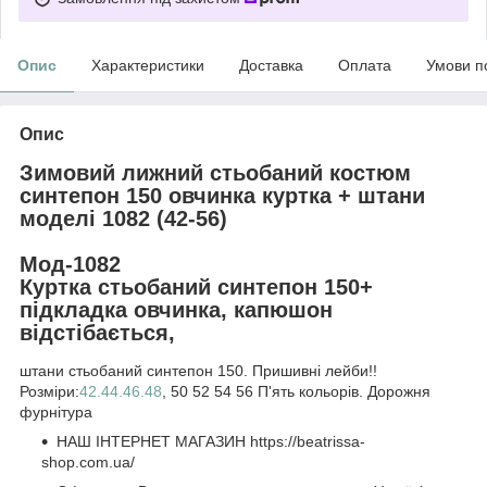
Опис
Характеристики
Доставка
Оплата
Умови п
Опис
Зимовий лижний стьобаний костюм
синтепон 150 овчинка куртка + штани
моделі 1082 (42-56)
Мод-1082
Куртка стьобаний синтепон 150+
підкладка овчинка, капюшон
відстібається,
штани стьобаний синтепон 150. Пришивні лейби!!
Розміри:
42.44.46.48
, 50 52 54 56 П'ять кольорів. Дорожня
фурнітура
НАШ ІНТЕРНЕТ МАГАЗИН https://beatrissa-
shop.com.ua/