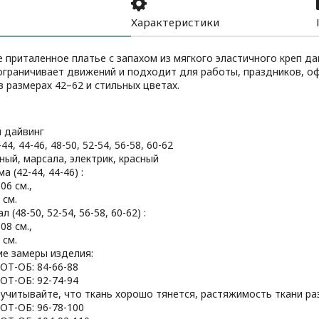
Характеристики
 приталенное платье с запахом из мягкого эластичного креп д
 ограничивает движений и подходит для работы, праздников, о
 размерах 42–62 и стильных цветах.
п дайвинг
44, 44-46, 48-50, 52-54, 56-58, 60-62
ный, марсала, электрик, красный
 (42-44, 44-46) :
06 см.,
 см.
 (48-50, 52-54, 56-58, 60-62) :
08 см.,
 см.
ие замеры изделия:
-ОТ-ОБ: 84-66-88
-ОТ-ОБ: 92-74-94
учитывайте, что ткань хорошо тянется, растяжимость ткани разм
-ОТ-ОБ: 96-78-100