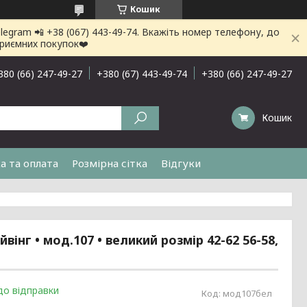
Кошик
gram 📲 +38 (067) 443-49-74. Вкажіть номер телефону, до
приємних покупок❤️
380 (66) 247-49-27
+380 (67) 443-49-74
+380 (66) 247-49-27
Кошик
а та оплата
Розмірна сітка
Відгуки
інг • мод.107 • великий розмір 42-62 56-58,
до відправки
Код:
мод107бел