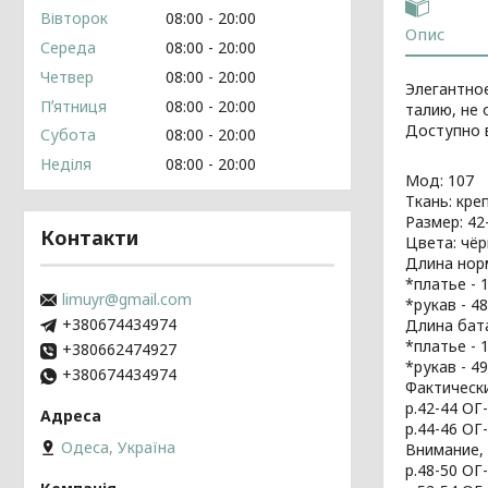
Вівторок
08:00
20:00
Опис
Середа
08:00
20:00
Четвер
08:00
20:00
Элегантное
Пʼятниця
08:00
20:00
талию, не
Доступно в
Субота
08:00
20:00
Неділя
08:00
20:00
Мод: 107
Ткань: кре
Размер: 42-
Контакти
Цвета: чёр
Длина норма
*платье - 1
limuyr@gmail.com
*рукав - 48
+380674434974
Длина батал
*платье - 1
+380662474927
*рукав - 49
+380674434974
Фактическ
р.42-44 ОГ
р.44-46 ОГ
Одеса, Україна
Внимание, 
р.48-50 ОГ