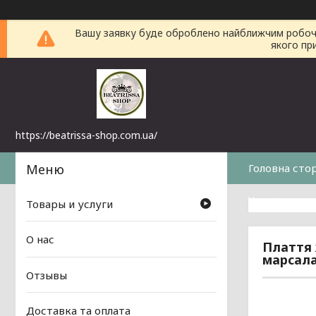
Вашу заявку буде оброблено найближчим робочим 
якого пр
https://beatrissa-shop.com.ua/
Головна сто
Часті питанн
Товары и услуги
О нас
Плаття ж
марсал
Отзывы
Доставка та оплата