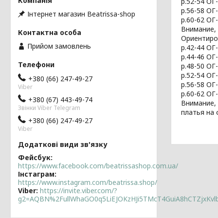
р.52-54 ОГ
р.56-58 ОГ
Інтернет магазин Beatrissa-shop
р.60-62 ОГ
Внимание, 
Ориентиро
Прийом замовлень
р.42-44 ОГ
р.44-46 ОГ
р.48-50 ОГ
р.52-54 ОГ
+380 (66) 247-49-27
р.56-58 ОГ
Viber
р.60-62 ОГ
+380 (67) 443-49-74
Внимание,
Звінки Viber Telegram
платья на 
+380 (66) 247-49-27
Viber
Фейсбук
https://www.facebook.com/beatrissashop.com.ua/
Інстаграм
https://www.instagram.com/beatrissa.shop/
Viber
https://invite.viber.com/?
g2=AQBN%2FullWhaGO0q5LiEJOKzHJi5TMcT4GuiA8hCTZjxKv