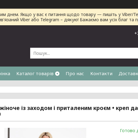
днем. Якщо у вас є питання щодо товару — пишіть у Viber/Tele
ив'язаний Viber або Telegram – дякую! Бажаємо вам усіх благ та 
+
рінка
Каталог товарів
Про нас
Контакти
Доставк
я
іноче із заходом і приталеним кроєм • креп дайв
а
Готово 