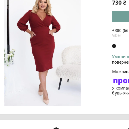
730 ₴
+380 (66
Viber
поверне
У компан
будь-як