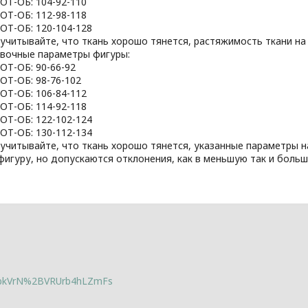
-ОТ-ОБ: 104-92-110
-ОТ-ОБ: 112-98-118
-ОТ-ОБ: 120-104-128
учитывайте, что ткань хорошо тянется, растяжимость ткани на 
вочные параметры фигуры:
-ОТ-ОБ: 90-66-92
-ОТ-ОБ: 98-76-102
-ОТ-ОБ: 106-84-112
-ОТ-ОБ: 114-92-118
-ОТ-ОБ: 122-102-124
-ОТ-ОБ: 130-112-134
 учитывайте, что ткань хорошо тянется, указанные параметры 
фигуру, но допускаются отклонения, как в меньшую так и боль
lbkVrN%2BVRUrb4hLZmFs