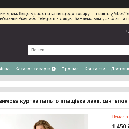
днем. Якщо у вас є питання щодо товару — пишіть у Viber/Tele
ив'язаний Viber або Telegram – дякую! Бажаємо вам усіх благ та 
+
рінка
Каталог товарів
Про нас
Контакти
Доставк
я
зимова куртка пальто плащівка лаке, синтепон 
Немає в
1 450 