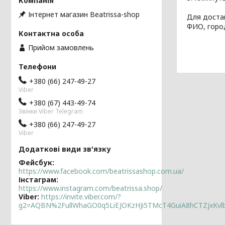
Інтернет магазин Beatrissa-shop
Для доста
ФИО, горо
Прийом замовлень
+380 (66) 247-49-27
Viber
+380 (67) 443-49-74
Звінки Viber Telegram
+380 (66) 247-49-27
Viber
Фейсбук
https://www.facebook.com/beatrissashop.com.ua/
Інстаграм
https://www.instagram.com/beatrissa.shop/
Viber
https://invite.viber.com/?
g2=AQBN%2FullWhaGO0q5LiEJOKzHJi5TMcT4GuiA8hCTZjxKv