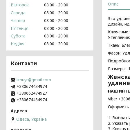
Опис
Вівторок
08:00
20:00
Середа
08:00
20:00
Эта удлине
Четвер
08:00
20:00
дизайн, и
Пʼятниця
08:00
20:00
Ключевые 
Субота
08:00
20:00
Утепление
Неділя
08:00
20:00
Ткань: Бле
Фасон: Удл
Подробнос
Контакти
Размеры: Ш
Женска
limuyr@gmail.com
удлин
+380674434974
НАШ ИНТЕ
+380662474927
Viber +380
+380674434974
Оформить В
1. Выбрат
Одеса, Україна
2. Указать
3. Кликнут