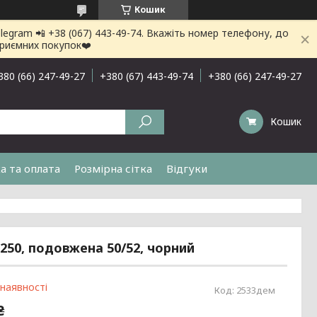
Кошик
gram 📲 +38 (067) 443-49-74. Вкажіть номер телефону, до
приємних покупок❤️
380 (66) 247-49-27
+380 (67) 443-49-74
+380 (66) 247-49-27
Кошик
а та оплата
Розмірна сітка
Відгуки
250, подовжена 50/52, чорний
 наявності
Код:
2533дем
₴