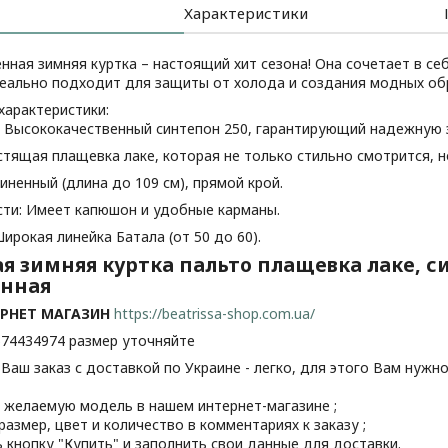
Характеристики
нная зимняя куртка – настоящий хит сезона! Она сочетает в се
деально подходит для защиты от холода и создания модных об
характеристики:
: Высококачественный синтепон 250, гарантирующий надежную 
стящая плащевка лаке, которая не только стильно смотрится, н
иненный (длина до 109 см), прямой крой.
ти: Имеет капюшон и удобные карманы.
ирокая линейка Батала (от 50 до 60).
я зимняя куртка пальто плащевка лаке, си
енная
РНЕТ МАГАЗИН
https://beatrissa-shop.com.ua/
674434974 размер уточняйте
аш заказ с доставкой по Украине - легко, для этого Вам нужно
ь желаемую модель в нашем интернет-магазине ;
 размер, цвет и количество в комментариях к заказу ;
ь кнопку "Купить" и заполнить свои данные для доставки.