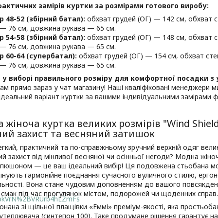
актичних замірів куртки за розмірами готового виробу:
р 48-52 (збірний батал):
обхват грудей (ОГ) — 142 см, обхват 
— 76 см, довжина рукава — 65 см.
р 54-58 (збірний батал):
обхват грудей (ОГ) — 148 см, обхват 
— 76 см, довжина рукава — 65 см.
р 60-64 (супербатал):
обхват грудей (ОГ) — 154 см, обхват сте
— 76 см, довжина рукава — 65 см.
 у виборі правильного розміру для комфортної посадки з
ам прямо зараз у чат магазину! Наші кваліфіковані менеджери 
ідеальний варіант куртки за вашими індивідуальними замірами ф
 жіноча куртка великих розмірів "Wind Shie
ний захист та весняний затишок
гкий, практичний та по-справжньому зручний верхній одяг велик
й захист від мінливої весняної чи осінньої негоди? Модна жін
апюшоном — це ваш ідеальний вибір! Ця подовжена стьобана м
 цінують гармонійне поєднання сучасного вуличного стилю, ерго
льності. Вона стане чудовим доповненням до вашого повсякден
смак під час прогулянок містом, подорожей чи щоденних справ.
lbkVrN%2BVRUrb4hLZmFs
онана зі щільної плащівки «Еммі» преміум-якості, яка простьоба
утеплювача (синтепон 100). Таке продумане рішення гарантує на