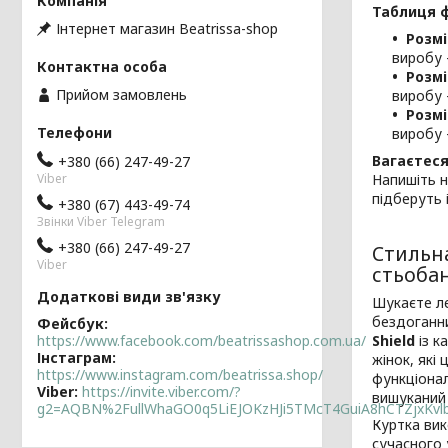
Таблиця ф
Інтернет магазин Beatrissa-shop
Розмі
виробу 
Розмі
Прийом замовлень
виробу 
Розмі
виробу 
Вагаєтеся
+380 (66) 247-49-27
Viber
Напишіть н
підберуть 
+380 (67) 443-49-74
Звінки Viber Telegram
+380 (66) 247-49-27
Стильна
Viber
стьоба
Шукаєте ле
бездоганни
Фейсбук
https://www.facebook.com/beatrissashop.com.ua/
Shield
із к
Інстаграм
жінок, які
https://www.instagram.com/beatrissa.shop/
функціона
Viber
https://invite.viber.com/?
вишуканий 
g2=AQBN%2FullWhaGO0q5LiEJOKzHJi5TMcT4GuiA8hCTZjxKv
Куртка вик
сучасного 