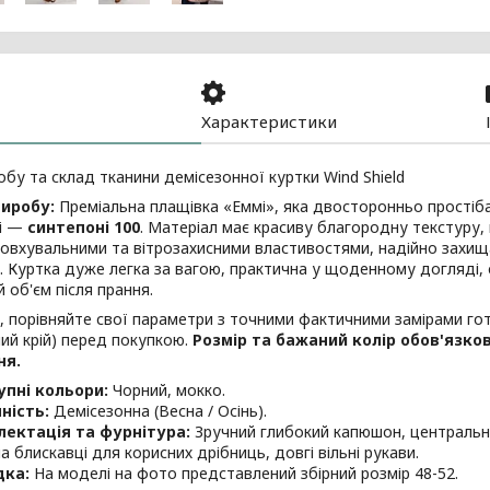
Характеристики
обу та склад тканини демісезонної куртки Wind Shield
иробу:
Преміальна плащівка «Еммі», яка двосторонньо простіб
і —
синтепоні 100
. Матеріал має красиву благородну текстуру,
вхувальними та вітрозахисними властивостями, надійно захища
 Куртка дуже легка за вагою, практична у щоденному догляді, 
 об'єм після прання.
, порівняйте свої параметри з точними фактичними замірами го
ий крій) перед покупкою.
Розмір та бажаний колір обов'язко
ня.
пні кольори:
Чорний, мокко.
ність:
Демісезонна (Весна / Осінь).
ектація та фурнітура:
Зручний глибокий капюшон, центральна 
а блискавці для корисних дрібниць, довгі вільні рукави.
дка:
На моделі на фото представлений збірний розмір 48-52.