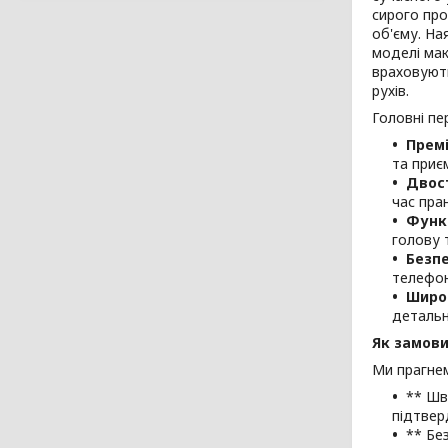
сирого про
об'єму. На
моделі мак
враховують
рухів.
Головні пе
Премі
та приє
Двост
час пра
Функ
голову 
Безпе
телефон
Широ
детальн
Як замови
Ми прагне
** Шв
підтвер
** Бе