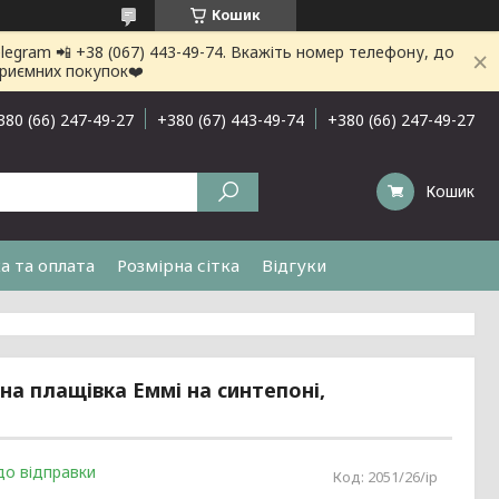
Кошик
gram 📲 +38 (067) 443-49-74. Вкажіть номер телефону, до
приємних покупок❤️
380 (66) 247-49-27
+380 (67) 443-49-74
+380 (66) 247-49-27
Кошик
а та оплата
Розмірна сітка
Відгуки
а плащівка Еммі на синтепоні,
до відправки
Код:
2051/26/ір