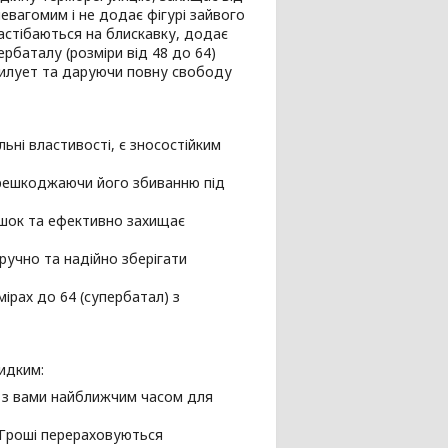
невагомим і не додає фігурі зайвого
застібаються на блискавку, додає
рбаталу (розміри від 48 до 64)
силует та даруючи повну свободу
ьні властивості, є зносостійким
ерешкоджаючи його збиванню під
шок та ефективно захищає
ручно та надійно зберігати
рах до 64 (супербатал) з
идким:
я з вами найближчим часом для
 Гроші перераховуються