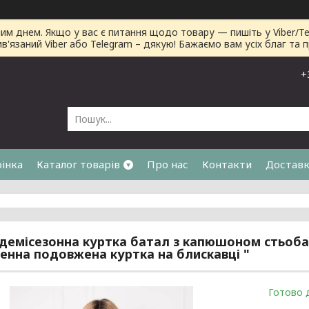
днем. Якщо у вас є питання щодо товару — пишіть у Viber/Tele
ив'язаний Viber або Telegram – дякую! Бажаємо вам усіх благ та 
+
рінка
Каталог товарів
Про нас
Контакти
Доставк
я
демісезонна куртка батал з капюшоном стьобан
енна подовжена куртка на блискавці "
Готово 