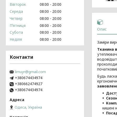
Вівторок
08:00
20:00
Середа
08:00
20:00
Четвер
08:00
20:00
Пʼятниця
08:00
20:00
Опис
Субота
08:00
20:00
Неділя
08:00
20:00
Заміри вир
Тканина в
утеплювач
Контакти
водовідшто
прохолоди.
початковий
limuyr@gmail.com
Будь ласка
+380674434974
ергономічн
+380662474927
замовлен
+380674434974
Досту
Сезон
Компл
Одеса, Україна
кишені н
Поса