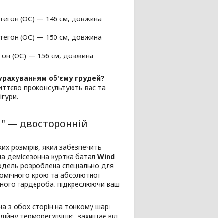
стегон (ОС) — 146 см, довжина
стегон (ОС) — 150 см, довжина
гон (ОС) — 156 см, довжина
 урахуванням об'єму грудей?
миттєво проконсультують вас та
ігури.
ld" — двосторонній
их розмірів, який забезпечить
оча демісезонна куртка батал
Wind
одель розроблена спеціально для
номічного крою та абсолютної
ного гардероба, підкреслюючи ваш
на з обох сторін на тонкому шарі
дійну терморегуляцію, захищає від