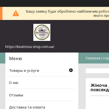
Вашу заявку буде оброблено найближчим робочим 
якого пр
https://beatrissa-shop.com.ua/
Головна сто
Часті питанн
Товары и услуги
О нас
Жіноча 
повсякд
Отзывы
Доставка та оплата