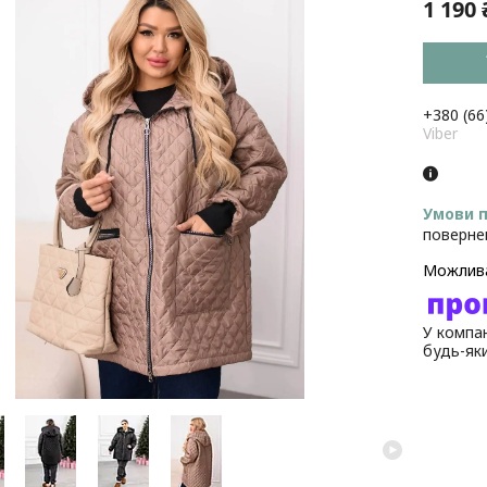
1 190 
+380 (66
Viber
поверне
У компан
будь-як