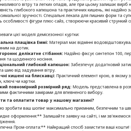
низливого вітру та легких опадів, але при цьому залишає виріб 
явність глибокого капюшона та практичних кишень, які надійно 
симальної зручності. Спеціальні лекала для пишних форм та супе
 особливості фігури плюс-сайз, створюючи красивий стрункий 
реваги цієї моделі демісезонної куртки:
альна плащівка Еммі:
Матеріал має відмінні водовідштовхувал
мним на дотик.
ороннє делікатне стібання:
Надійно фіксує синтепон 100, п
ння та щоденного носіння.
ціональний глибокий капюшон:
Забезпечує додатковий зати
та шию від задування вітру.
чні кишені на блискавці:
Практичний елемент крою, в якому з
, ключі чи картки.
кий повномірний розмірний ряд:
Модель представлена в розмі
ими фактичними замірами для впевненого вибору.
ти та оплатити товар у нашому магазині?
мо зробити ваш шопінг максимально приємним, безпечним та шв
идке оформлення:** Залишайте заявку на сайті, і ми зв'яжемос
дження.
зпечна Пром-оплата:** Найкращий спосіб захистити ваші кошти!