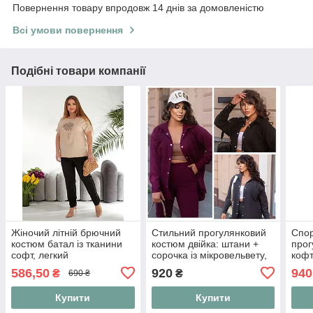
Повернення товару впродовж 14 днів за домовленістю
Всі умови повернення
Подібні товари компанії
Жіночий літній брючний
Стильний прогулянковий
Спор
костюм батал із тканини
костюм двійка: штани +
прог
софт, легкий
сорочка із мікровельвету,
кофт
повсякденний
розміри: 48-50, 52-54, 56-
52,5
586,50
920
940
₴
₴
690 ₴
прогулянковий костюм-
58
двійка вільна кофта та
Купити
Купити
штани "Soft E