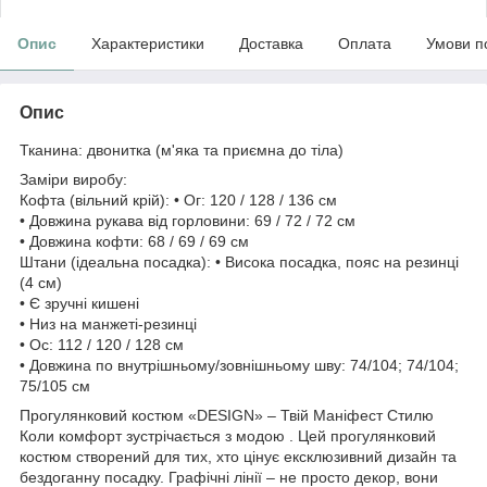
Опис
Характеристики
Доставка
Оплата
Умови п
Опис
Тканина: двонитка (м'яка та приємна до тіла)
Заміри виробу:
Кофта (вільний крій): • Ог: 120 / 128 / 136 см
• Довжина рукава від горловини: 69 / 72 / 72 см
• Довжина кофти: 68 / 69 / 69 см
Штани (ідеальна посадка): • Висока посадка, пояс на резинці
(4 см)
• Є зручні кишені
• Низ на манжеті-резинці
• Ос: 112 / 120 / 128 см
• Довжина по внутрішньому/зовнішньому шву: 74/104; 74/104;
75/105 см
Прогулянковий костюм «DESIGN» – Твій Маніфест Стилю
Коли комфорт зустрічається з модою . Цей прогулянковий
костюм створений для тих, хто цінує ексклюзивний дизайн та
бездоганну посадку. Графічні лінії – не просто декор, вони