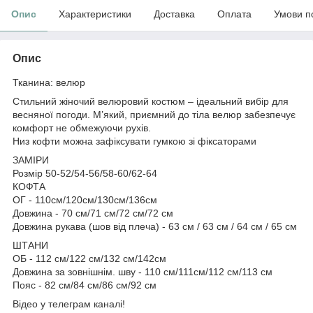
Опис
Характеристики
Доставка
Оплата
Умови п
Опис
Тканина: велюр
Стильний жіночий велюровий костюм – ідеальний вибір для
весняної погоди. М’який, приємний до тіла велюр забезпечує
комфорт не обмежуючи рухів.
Низ кофти можна зафіксувати гумкою зі фіксаторами
ЗАМІРИ
Розмір 50-52/54-56/58-60/62-64
КОФТА
ОГ - 110см/120см/130см/136см
Довжина - 70 см/71 см/72 см/72 см
Довжина рукава (шов від плеча) - 63 см / 63 см / 64 см / 65 см
ШТАНИ
ОБ - 112 см/122 см/132 см/142см
Довжина за зовнішнім. шву - 110 см/111см/112 см/113 см
Пояс - 82 см/84 см/86 см/92 см
Відео у телеграм каналі!