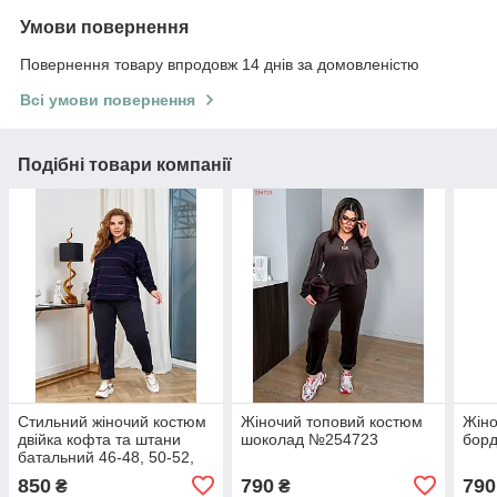
Умови повернення
Повернення товару впродовж 14 днів за домовленістю
Всі умови повернення
Подібні товари компанії
Стильний жіночий костюм
Жіночий топовий костюм
Жіно
двійка кофта та штани
шоколад №254723
бор
батальний 46-48, 50-52,
54-56, 58-60
850
790
790
₴
₴