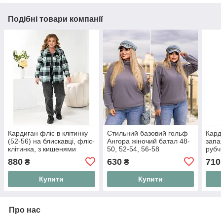
Подібні товари компанії
Кардиган фліс в клітинку
Стильний базовий гольф
Кард
(52-56) на блискавці, фліс-
Ангора жіночий батал 48-
запа
клітинка, з кишенями
50, 52-54, 56-58
рубч
(066madam)
880
630
710
₴
₴
Купити
Купити
Про нас