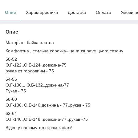
Опис
Характеристики
Доставка
Оплата
Умови п
Опис
Матеріал: байка плотна
Комфортна , стильна сорочка– це must have цього сезону
50-52
О.Г-122.,О.Б-124.,довжина-75
рукав от горловины - 75
54-56
О.Г-130.,, О.Б-132.,довжина-77
Рукав - 75
58-60
О.Г-138, О.Б-140,довжина - 77.,рукав - 75
62-64
О.Г-146.,О.Б-148.,довжина-77.,рукав -75
Відео у нашому телеграм каналі!